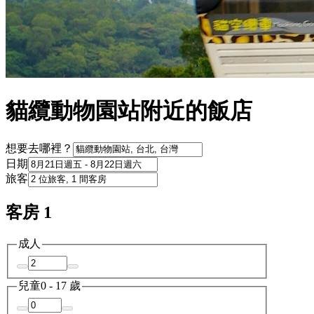
貓纜動物園站附近的飯店
想要去哪裡？
日期
旅客
客房 1
成人
兒童
0 - 17 歲