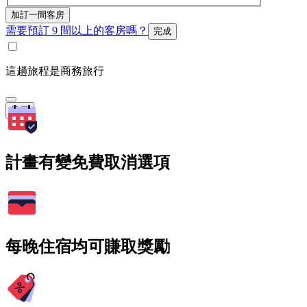
加訂一間客房
需要預訂 9 間以上的客房嗎？
完成
這趟旅程是商務旅行
搜尋
計畫有變免費取消選項
每晚住宿均可賺取獎勵