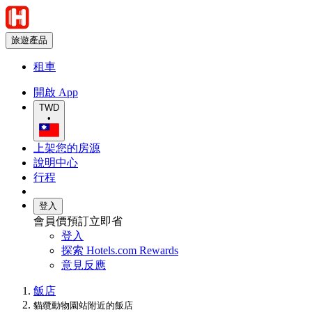
旅遊產品
租車
開啟 App
TWD
•
上架您的房源
說明中心
行程
登入
會員價預訂立即省
登入
探索 Hotels.com Rewards
意見反應
飯店
貓纜動物園站附近的飯店