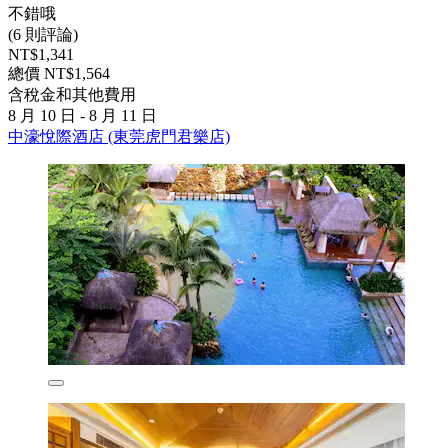
不錯哦
(6 則評論)
NT$1,341
總價 NT$1,564
含稅金和其他費用
8 月 10 日 - 8 月 11 日
中濠悅際酒店 (東莞虎門君樂店)