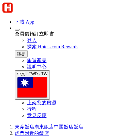
下載 App
會員價預訂立即省
登入
探索 Hotels.com Rewards
訊息
旅遊產品
說明中心
中文 · TWD · TW
上架您的房源
行程
意見反應
東莞飯店
廣東飯店
中國飯店
飯店
虎門附近的飯店