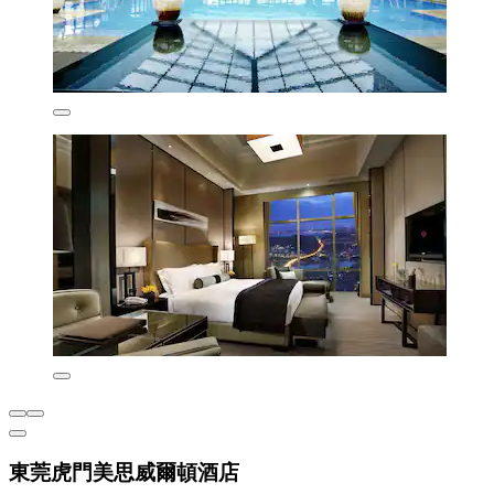
東莞虎門美思威爾頓酒店