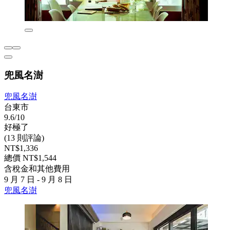
兜風名澍
兜風名澍
台東市
9.6/10
好極了
(13 則評論)
NT$1,336
總價 NT$1,544
含稅金和其他費用
9 月 7 日 - 9 月 8 日
兜風名澍