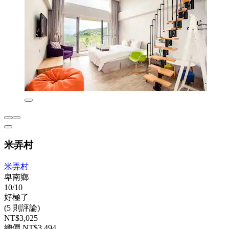
米弄村
米弄村
卑南鄉
10/10
好極了
(5 則評論)
NT$3,025
總價 NT$3,494