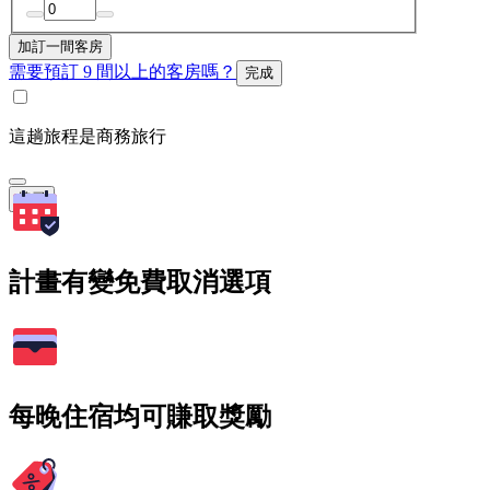
加訂一間客房
需要預訂 9 間以上的客房嗎？
完成
這趟旅程是商務旅行
搜尋
計畫有變免費取消選項
每晚住宿均可賺取獎勵