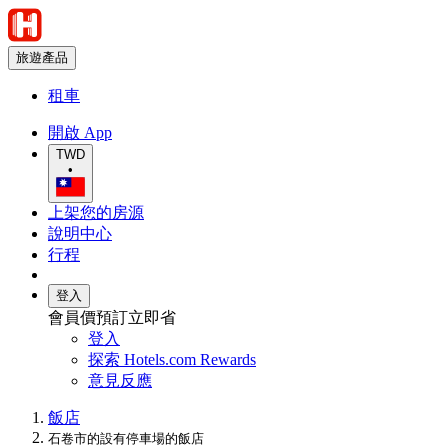
旅遊產品
租車
開啟 App
TWD
•
上架您的房源
說明中心
行程
登入
會員價預訂立即省
登入
探索 Hotels.com Rewards
意見反應
飯店
石卷市的設有停車場的飯店