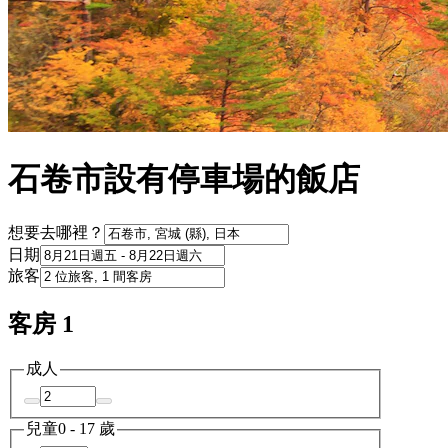
石卷市設有停車場的飯店
想要去哪裡？
日期
旅客
客房 1
成人
兒童
0 - 17 歲