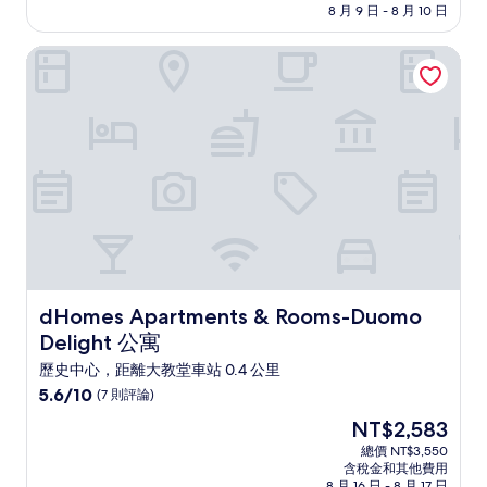
格
8 月 9 日 - 8 月 10 日
(20
為
則
NT$2,872
dHomes Apartments & Rooms-Duomo Delight 公寓
評
論)
dHomes Apartments & Rooms-Duomo Delight 公寓
dHomes Apartments & Rooms-Duomo
Delight 公寓
歷史中心，距離大教堂車站 0.4 公里
5.6
5.6/10
(7 則評論)
分，
現
NT$2,583
滿
在
分
總價 NT$3,550
價
含稅金和其他費用
10，
格
8 月 16 日 - 8 月 17 日