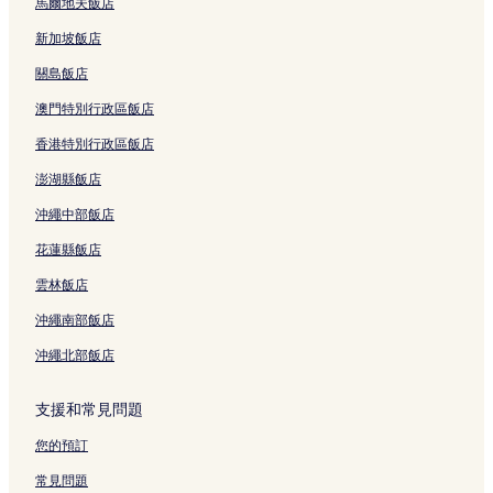
斯皮加街 4 星級飯店
馬爾地夫飯店
歷史中心 5 星級飯店
新加坡飯店
布雷拉 4 星級飯店
關島飯店
羅鎮的商務飯店
澳門特別行政區飯店
羅鎮的親子飯店
香港特別行政區飯店
蒙扎的設有停車場的飯店
澎湖縣飯店
蒙特拿破崙大街附近的精品飯店
沖繩中部飯店
蒙特拿破崙大街附近的商務飯店
花蓮縣飯店
蒙特拿破崙大街附近的奢華飯店
雲林飯店
蒙特拿破崙大街附近的方便購物的飯店
沖繩南部飯店
蒙特拿破崙大街附近的設有停車場的飯店
沖繩北部飯店
塞斯托聖喬凡尼的寵物友善飯店
塞斯托聖喬凡尼的奢華飯店
支援和常見問題
歷史中心的寵物友善飯店
您的預訂
托利諾大街附近的親子飯店
常見問題