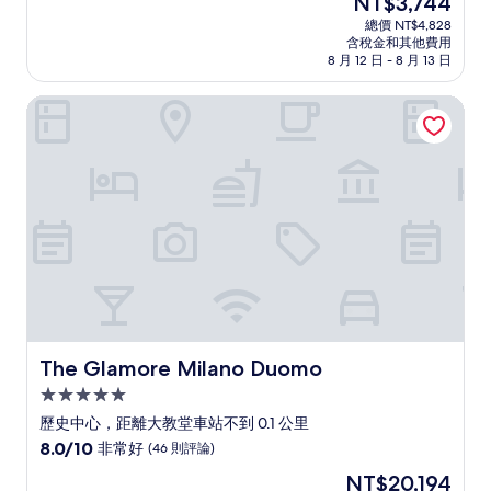
NT$3,744
滿
在
分
總價 NT$4,828
價
含稅金和其他費用
10
格
8 月 12 日 - 8 月 13 日
分，
為
不
NT$3,744
The Glamore Milano Duomo
錯
哦，
(115
則
評
論)
The Glamore Milano Duomo
The Glamore Milano Duomo
5.0
星
歷史中心，距離大教堂車站不到 0.1 公里
級
8.0
8.0/10
非常好
(46 則評論)
住
分，
現
NT$20,194
滿