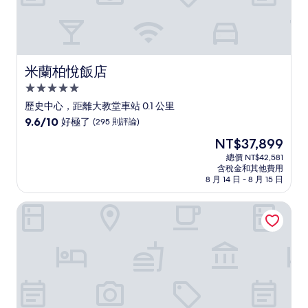
米蘭柏悅飯店
米蘭柏悅飯店
5.0
星
歷史中心，距離大教堂車站 0.1 公里
級
9.6
9.6/10
好極了
(295 則評論)
住
分，
現
NT$37,899
滿
宿
在
分
總價 NT$42,581
價
含稅金和其他費用
10
格
8 月 14 日 - 8 月 15 日
分，
為
好
NT$37,899
米索里之家
極
了，
(295
則
評
論)