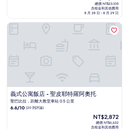
宿
在
分
總價 NT$23,105
價
含稅金和其他費用
10
格
8 月 28 日 - 8 月 29 日
分，
為
非
NT$20,194
義式公寓飯店 - 聖皮耶特羅阿奧托
常
好，
(46
則
評
論)
義式公寓飯店 - 聖皮耶特羅阿奧托
義式公寓飯店 - 聖皮耶特羅阿奧托
聖巴比拉，距離大教堂車站 0.5 公里
6.6
6.6/10
(20 則評論)
分，
現
NT$2,872
滿
在
分
總價 NT$6,632
價
含稅金和其他費用
10，