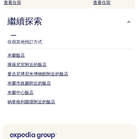
查看住宿
查看住宿
為
條
件
繼續探索
所
搜
尋
到
住宿
其他預訂方式
的
價
米蘭飯店
格。
價
庫薩尼宮附近的飯店
格
和
曼吉尼博尼米博物館附近的飯店
供
米蘭市政廳附近的飯店
應
情
米蘭中心飯店
況
可
納韋格利圓環附近的飯店
能
斯卡拉大劇院附近的飯店
會
有
新世紀博物館附近的飯店
所
變
蒙特拿破崙大街附近的飯店
動，