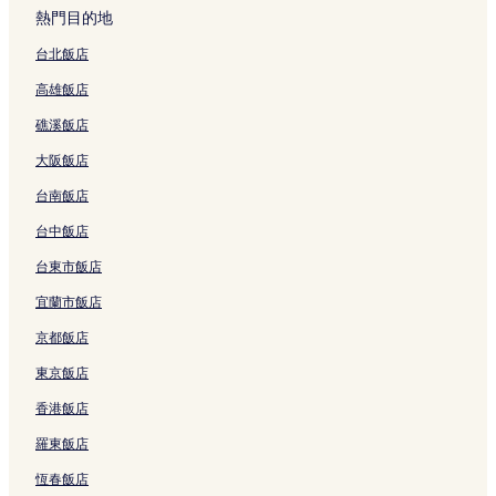
司法宮電車站附近的飯店
可
熱門目的地
能
布雷拉飯店
受
台北飯店
到
朱萊孔蘇爾提宮殿附近的飯店
其
高雄飯店
聖若瑟堂附近的飯店
他
條
礁溪飯店
科爾杜西奧廣場附近的飯店
款
限
大阪飯店
聖羅倫佐石柱附近的飯店
制。
台南飯店
倫巴第飯店
馬真塔大道 - 尼羅內街電車站附近的飯店
台中飯店
塞爾貝洛尼宮殿附近的飯店
台東市飯店
威爾姆劇院附近的飯店
宜蘭市飯店
博羅梅奧達達宮附近的飯店
京都飯店
巴格帝瓦塞奇博物館附近的飯店
東京飯店
維拉斯加塔附近的飯店
香港飯店
Cordusio M1 電車站附近的飯店
羅東飯店
布雷拉美術學院附近的飯店
恆春飯店