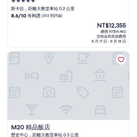
5.0
星
斯卡拉，距離大教堂車站 0.2 公里
級
8.6
8.6/10
有夠讚
(353 則評論)
住
分，
現
NT$12,355
滿
宿
在
分
總價 NT$14,482
價
含稅金和其他費用
10
格
8 月 17 日 - 8 月 18 日
分，
為
有
NT$12,355
M20 精品飯店
夠
讚，
(353
則
評
論)
M20 精品飯店
M20 精品飯店
歷史中心，距離大教堂車站 0.3 公里