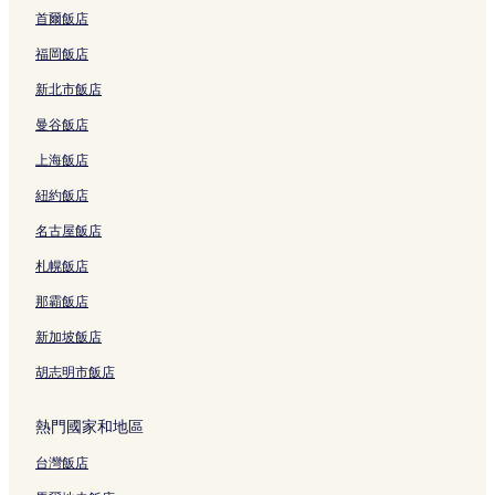
Casa Rossi附近的飯店
首爾飯店
斯卡拉廣場附近的飯店
福岡飯店
聖巴比拉廣場附近的飯店
新北市飯店
盎博羅削圖書館附近的飯店
曼谷飯店
Via Torino Via S. Maria Valle 電車站附近的飯店
上海飯店
主教堂 M1 M3 電車站附近的飯店
紐約飯店
托利諾大街 4 星級飯店
名古屋飯店
托利諾大街 5 星級飯店
蒙特拿破崙大街 4 星級飯店
札幌飯店
蒙特拿破崙大街 5 星級飯店
那霸飯店
米蘭 2 星級飯店
新加坡飯店
米蘭 3 星級飯店
胡志明市飯店
米蘭 5 星級飯店
熱門國家和地區
米蘭 4 星級飯店
台灣飯店
斯皮加街 5 星級飯店