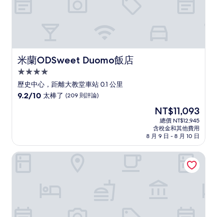
米蘭ODSweet Duomo飯店
米蘭ODSweet Duomo飯店
4.0
星
歷史中心，距離大教堂車站 0.1 公里
級
9.2
9.2/10
太棒了
(209 則評論)
住
分，
現
NT$11,093
滿
宿
在
分
總價 NT$12,945
價
含稅金和其他費用
10
格
8 月 9 日 - 8 月 10 日
分，
為
太
NT$11,093
米蘭Casa Brera豪華精選飯店
棒
了，
(209
則
評
論)