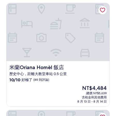
米蘭Oriana Homèl 飯店
米蘭Oriana Homèl 飯店
米蘭Oriana Homèl 飯店
歷史中心，距離大教堂車站 0.5 公里
10.0
10/10
好極了
(85 則評論)
分，
現
NT$4,484
滿
在
分
總價 NT$5,639
價
含稅金和其他費用
10
格
8 月 13 日 - 8 月 14 日
分，
為
好
NT$4,484
米蘭主教座堂廣場飯店 - 首選飯店及度假村
極