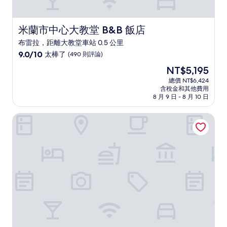
米蘭市中心大教堂 B&B 飯店
米蘭市中心大教堂 B&B 飯店
布雷拉，距離大教堂車站 0.5 公里
9.0
9.0/10
太棒了
(490 則評論)
分，
現
NT$5,195
滿
在
分
總價 NT$6,424
價
含稅金和其他費用
10
格
8 月 9 日 - 8 月 10 日
分，
為
太
NT$5,195
Brera Apartments Alla Scala
棒
了，
(490
則
評
論)