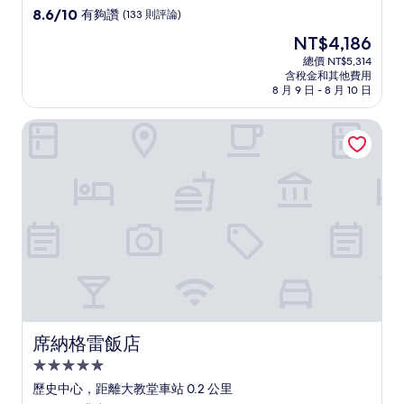
8.6
8.6/10
有夠讚
(133 則評論)
分，
現
NT$4,186
滿
在
分
總價 NT$5,314
價
含稅金和其他費用
10
格
8 月 9 日 - 8 月 10 日
分，
為
有
NT$4,186
席納格雷飯店
夠
讚，
(133
則
評
論)
席納格雷飯店
席納格雷飯店
5.0
星
歷史中心，距離大教堂車站 0.2 公里