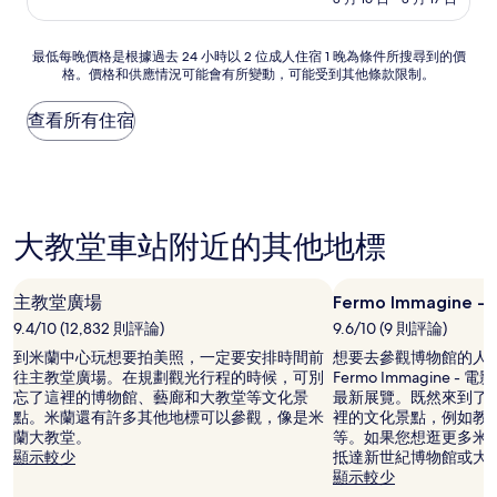
(7
為
則
NT$2,583
評
最
最低每晚價格是根據過去 24 小時以 2 位成人住宿 1 晚為條件所搜尋到的價
論)
格。價格和供應情況可能會有所變動，可能受到其他條款限制。
低
每
晚
查看所有住宿
價
格
是
根
據
大教堂車站附近的其他地標
過
去
24
小
主教堂廣場
Fermo Immagine
時
9.4/10 (12,832 則評論)
9.6/10 (9 則評論)
以
2
到米蘭中心玩想要拍美照，一定要安排時間前
想要去參觀博物館的人
位
往主教堂廣場。在規劃觀光行程的時候，可別
Fermo Immagine 
成
忘了這裡的博物館、藝廊和大教堂等文化景
最新展覽。既然來到了
人
點。米蘭還有許多其他地標可以參觀，像是米
裡的文化景點，例如教
住
蘭大教堂。
等。如果您想逛更多米
宿
顯示較少
抵達新世紀博物館或大
1
顯示較少
晚