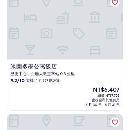
了，
(1,009
則
評
論)
米蘭多墨公寓飯店
米蘭多墨公寓飯店
歷史中心，距離大教堂車站 0.3 公里
9.2
9.2/10
太棒了
(1,337 則評論)
分，
現
NT$6,407
滿
在
分
總價 NT$7,758
價
含稅金和其他費用
10
格
8 月 30 日 - 8 月 31 日
分，
為
太
NT$6,407
大教堂米蘭渡假屋
棒
了，
(1,337