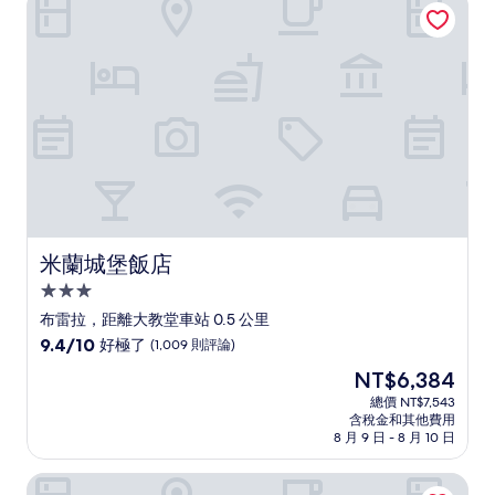
了，
(1,008
則
評
論)
米蘭城堡飯店
米蘭城堡飯店
3.0
星
布雷拉，距離大教堂車站 0.5 公里
級
9.4
9.4/10
好極了
(1,009 則評論)
住
分，
現
NT$6,384
滿
宿
在
分
總價 NT$7,543
價
含稅金和其他費用
10
格
8 月 9 日 - 8 月 10 日
分，
為
好
NT$6,384
米蘭多墨公寓飯店
極