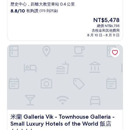
歷史中心，距離大教堂車站 0.4 公里
8.8
8.8/10
有夠讚
(173 則評論)
分，
現
NT$5,478
滿
在
分
總價 NT$6,735
價
含稅金和其他費用
10
格
8 月 10 日 - 8 月 11 日
分，
為
有
NT$5,478
米蘭 Galleria Vik - Townhouse Galleria - Small Luxury Hot
夠
讚，
(173
則
評
論)
米蘭 Galleria Vik - Townhouse Galleria - Small Luxury H
米蘭 Galleria Vik - Townhouse Galleria -
Small Luxury Hotels of the World 飯店