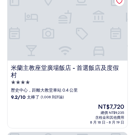
了，
(85
則
評
論)
米蘭主教座堂廣場飯店 - 首選飯店及度假村
米蘭主教座堂廣場飯店 - 首選飯店及度假
村
4.0
星
歷史中心，距離大教堂車站 0.4 公里
級
9.2
9.2/10
太棒了
(1,008 則評論)
住
分，
現
NT$7,720
滿
宿
在
分
總價 NT$9,235
價
含稅金和其他費用
10
格
8 月 18 日 - 8 月 19 日
分，
為
太
NT$7,720
米蘭城堡飯店
棒