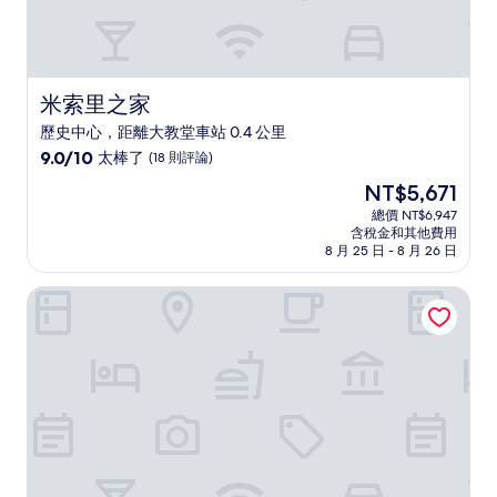
米索里之家
米索里之家
歷史中心，距離大教堂車站 0.4 公里
9.0
9.0/10
太棒了
(18 則評論)
分，
現
NT$5,671
滿
在
分
總價 NT$6,947
價
含稅金和其他費用
10
格
8 月 25 日 - 8 月 26 日
分，
為
太
NT$5,671
米蘭市中心大教堂 B&B 飯店
棒
了，
(18
則
評
論)