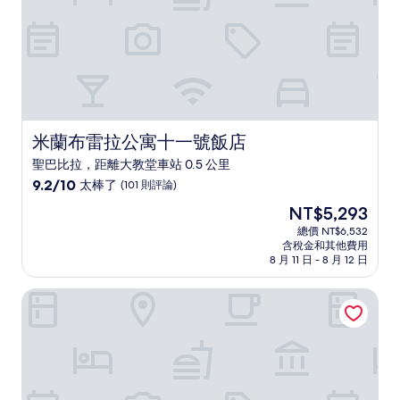
論)
米蘭布雷拉公寓十一號飯店
米蘭布雷拉公寓十一號飯店
聖巴比拉，距離大教堂車站 0.5 公里
9.2
9.2/10
太棒了
(101 則評論)
分，
現
NT$5,293
滿
在
分
總價 NT$6,532
價
含稅金和其他費用
10
格
8 月 11 日 - 8 月 12 日
分，
為
太
NT$5,293
米蘭ODSweet Duomo飯店
棒
了，
(101
則
評
論)