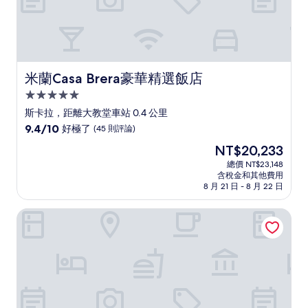
米蘭Casa Brera豪華精選飯店
米蘭Casa Brera豪華精選飯店
5.0
星
斯卡拉，距離大教堂車站 0.4 公里
級
9.4
9.4/10
好極了
(45 則評論)
住
分，
現
NT$20,233
滿
宿
在
分
總價 NT$23,148
價
含稅金和其他費用
10
格
8 月 21 日 - 8 月 22 日
分，
為
好
NT$20,233
米蘭柏悅飯店
極
了，
(45
則
評
論)