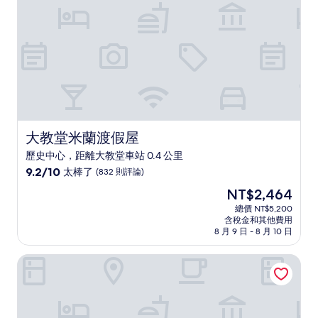
則
評
論)
大教堂米蘭渡假屋
大教堂米蘭渡假屋
歷史中心，距離大教堂車站 0.4 公里
9.2
9.2/10
太棒了
(832 則評論)
分，
現
NT$2,464
滿
在
分
總價 NT$5,200
價
含稅金和其他費用
10
格
8 月 9 日 - 8 月 10 日
分，
為
太
NT$2,464
米蘭布雷拉公寓十一號飯店
棒
了，
(832
則
評