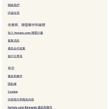
托利諾大街附近的方便購物的飯店
聯絡我們
托利諾大街附近的奢華飯店
評論住宿
托利諾大街附近的提供免費早餐的飯店
米蘭廣域市的商務飯店
供應商、聯盟夥伴和媒體
米蘭廣域市的設有停車場的飯店
加入 Hotels.com 聯盟計畫
倫巴第的滑雪飯店
最新消息
塞格拉泰的設有停車場的飯店
廣告合作提案
米蘭的高爾夫飯店
旅行社專員
米蘭的精品飯店
米蘭的提供免費早餐的飯店
規定
米蘭的溫泉飯店
條款和條件
米蘭的設有廚房的飯店
隱私權
米蘭的平價飯店
Cookie
米蘭的設有停車場的飯店
內容指引和報告內容
米蘭的設有游泳池的飯店
Hotels.com Rewards 條款和條件