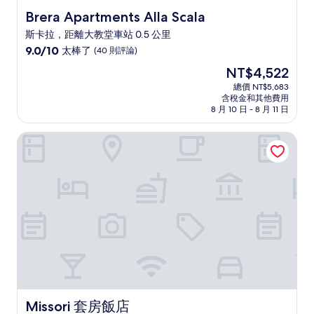
Brera Apartments Alla Scala
Brera Apartments Alla Scala
斯卡拉，距離大教堂車站 0.5 公里
9.0
9.0/10
太棒了
(40 則評論)
分，
現
NT$4,522
滿
在
分
總價 NT$5,683
價
含稅金和其他費用
10
格
8 月 10 日 - 8 月 11 日
分，
為
太
NT$4,522
Missori 套房飯店
棒
了，
(40
則
評
論)
Missori 套房飯店
Missori 套房飯店