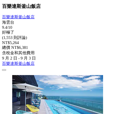
百樂達斯釜山飯店
百樂達斯釜山飯店
海雲台
9.4/10
好極了
(1,553 則評論)
NT$5,264
總價 NT$6,381
含稅金和其他費用
9 月 2 日 - 9 月 3 日
百樂達斯釜山飯店