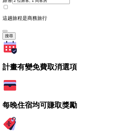
旅客
這趟旅程是商務旅行
搜尋
計畫有變免費取消選項
每晚住宿均可賺取獎勵