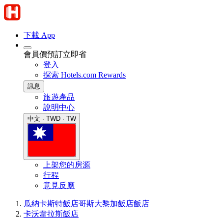
下載 App
會員價預訂立即省
登入
探索 Hotels.com Rewards
訊息
旅遊產品
說明中心
中文 · TWD · TW
上架您的房源
行程
意見反應
瓜納卡斯特飯店
哥斯大黎加飯店
飯店
卡沃韋拉斯飯店