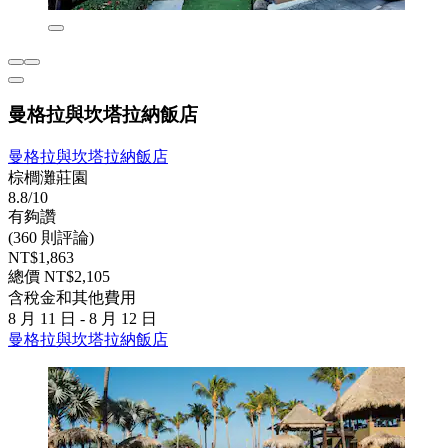
曼格拉與坎塔拉納飯店
曼格拉與坎塔拉納飯店
棕櫚灘莊園
8.8/10
有夠讚
(360 則評論)
NT$1,863
總價 NT$2,105
含稅金和其他費用
8 月 11 日 - 8 月 12 日
曼格拉與坎塔拉納飯店