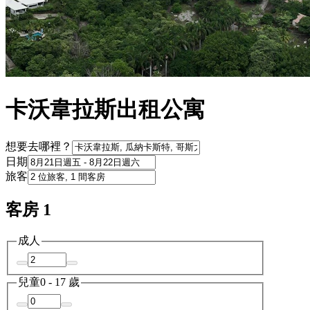
卡沃韋拉斯出租公寓
想要去哪裡？
日期
旅客
客房 1
成人
兒童
0 - 17 歲