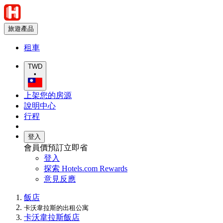
旅遊產品
租車
TWD
•
上架您的房源
說明中心
行程
登入
會員價預訂立即省
登入
探索 Hotels.com Rewards
意見反應
飯店
卡沃韋拉斯的出租公寓
卡沃韋拉斯飯店