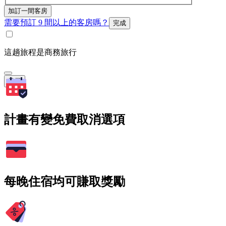
加訂一間客房
需要預訂 9 間以上的客房嗎？
完成
這趟旅程是商務旅行
搜尋
計畫有變免費取消選項
每晚住宿均可賺取獎勵