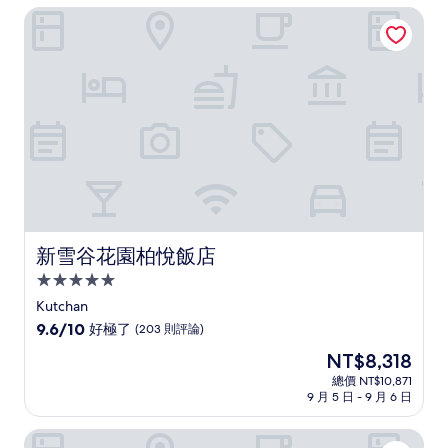
NT$2,213
新雪谷花園柏悅飯店
棒
了，
(171
則
評
論)
新雪谷花園柏悅飯店
新雪谷花園柏悅飯店
5.0
星
Kutchan
級
9.6
9.6/10
好極了
(203 則評論)
住
分，
現
NT$8,318
滿
宿
在
分
總價 NT$10,871
價
9 月 5 日 - 9 月 6 日
10
格
分，
為
好
MUWA NISEKO
NT$8,318