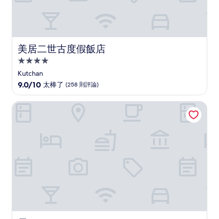
美居二世古度假飯店
美居二世古度假飯店
4.0
星
Kutchan
級
9.0
9.0/10
太棒了
(258 則評論)
住
分，
滿
宿
雪ニセコ
分
10
分，
太
棒
了，
(258
則
評
論)