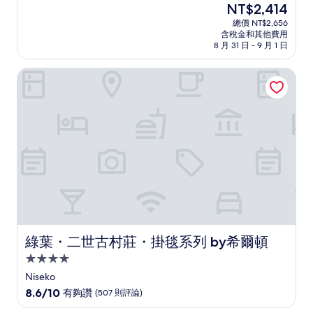
現
NT$2,414
滿
住
在
分
總價 NT$2,656
宿
價
含稅金和其他費用
10
格
8 月 31 日 - 9 月 1 日
分，
為
有
NT$2,414
綠葉・二世古村莊・掛毯系列 by希爾頓
夠
讚，
(1,003
則
評
論)
綠葉・二世古村莊・掛毯系列 by希爾頓
綠葉・二世古村莊・掛毯系列 by希爾頓
4.0
星
Niseko
級
8.6
8.6/10
有夠讚
(507 則評論)
住
分，