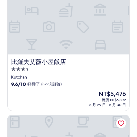
(44
則
評
論)
比羅夫艾薇小屋飯店
比羅夫艾薇小屋飯店
3.5
星
Kutchan
級
9.6
9.6/10
好極了
(379 則評論)
住
分，
現
NT$5,476
滿
宿
在
分
總價 NT$6,892
價
8 月 29 日 - 8 月 30 日
10
格
分，
為
好
二世古木渡假村
NT$5,476
極
了，
(379