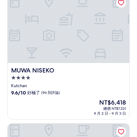
極
了，
(203
則
評
論)
MUWA NISEKO
MUWA NISEKO
4.0
星
Kutchan
級
9.6
9.6/10
好極了
(96 則評論)
住
分，
現
NT$6,418
滿
宿
在
分
總價 NT$7,321
價
9 月 2 日 - 9 月 3 日
10
格
分，
為
好
日本北海道新雪谷塔度假飯店
NT$6,418
極
了，