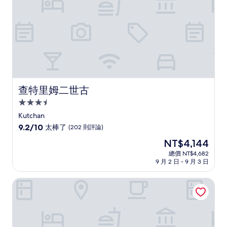
則
評
論)
查特里姆二世古
查特里姆二世古
3.5
星
Kutchan
級
9.2
9.2/10
太棒了
(202 則評論)
住
分，
現
NT$4,144
滿
宿
在
分
總價 NT$4,682
價
9 月 2 日 - 9 月 3 日
10
格
分，
為
太
湯元二世古王子飯店比羅夫亭
NT$4,144
棒
了，
(202
則
評