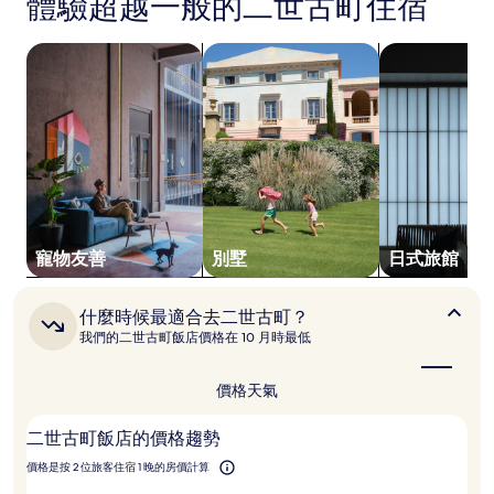
體驗超越一般的二世古町住宿
是
根
據
搜尋寵物友善住宿
搜尋別墅
搜尋日式旅館
過
去
24
小
時
以
2
位
成
人
寵物友善
別墅
日式旅館
住
宿
1
什
什麼時候最適合去二世古町？
晚
麼
我們的二世古町飯店價格在 10 月時最低
為
時
候
條
最
件
價格
天氣
適
所
合
搜
二世古町飯店的價格趨勢
去
尋
二
到
價格是按 2 位旅客住宿 1 晚的房價計算
世
的
古