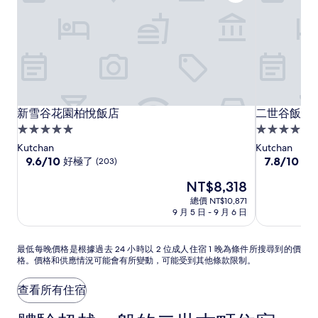
新
新
二
新雪谷花園柏悅飯店
二世谷飯店
新雪谷花園柏悅飯店
二世谷飯店
雪
雪
世
5.0
4.0
谷
谷
谷
星
星
Kutchan
Kutchan
花
花
飯
級
9.6
級
7.8
9.6/10
7.8/10
好極了
不
(203)
分，
分，
園
園
店
住
住
現
NT$8,318
滿
滿
柏
柏
宿
宿
在
分
分
總價 NT$10,871
悅
悅
價
10
10
9 月 5 日 - 9 月 6 日
飯
飯
格
分，
分，
為
店
好
店
不
NT$8,318
最
極
錯
最低每晚價格是根據過去 24 小時以 2 位成人住宿 1 晚為條件所搜尋到的價
格。價格和供應情況可能會有所變動，可能受到其他條款限制。
低
了，
哦，
每
(203)
(74)
晚
查看所有住宿
價
格