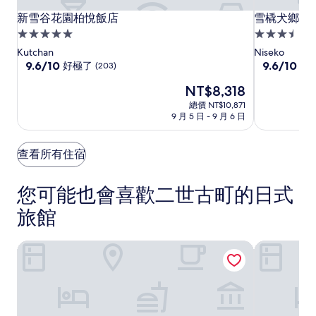
新
新
雪
新雪谷花園柏悅飯店
雪橇犬鄉村
新雪谷花園柏悅飯店
雪橇犬鄉村
雪
雪
橇
5.0
3.5
谷
谷
犬
星
星
Kutchan
Niseko
花
花
鄉
級
9.6
級
9.6
9.6/10
9.6/10
好極了
好
(203)
分，
分，
園
園
村
住
住
現
NT$8,318
滿
滿
柏
柏
飯
宿
宿
在
分
分
總價 NT$10,871
悅
悅
店
價
10
10
9 月 5 日 - 9 月 6 日
飯
飯
格
分，
分，
為
店
好
店
好
NT$8,318
極
極
查看所有住宿
了，
了，
(203)
(82)
您可能也會喜歡二世古町的日式
旅館
溫泉幽泉閣
新雪谷溫泉