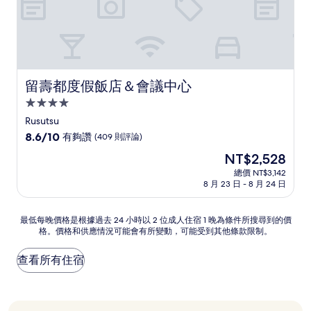
留壽都度假飯店＆會議中心
留壽都度假飯店＆會議中心
4.0
星
Rusutsu
級
8.6
8.6/10
有夠讚
(409 則評論)
住
分，
現
NT$2,528
滿
宿
在
分
總價 NT$3,142
價
8 月 23 日 - 8 月 24 日
10
格
分，
為
有
NT$2,528
最
最低每晚價格是根據過去 24 小時以 2 位成人住宿 1 晚為條件所搜尋到的價
夠
格。價格和供應情況可能會有所變動，可能受到其他條款限制。
低
讚，
每
(409
晚
查看所有住宿
則
價
評
格
論)
是
根