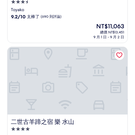
3.5
星
Toyako
級
9.2
9.2/10
太棒了
(690 則評論)
住
分，
現
NT$11,063
滿
宿
在
分
總價 NT$13,451
價
9 月 1 日 - 9 月 2 日
10
格
分，
為
太
二世古羊蹄之宿 樂 水山
NT$11,063
棒
了，
(690
則
評
論)
二世古羊蹄之宿 樂 水山
二世古羊蹄之宿 樂 水山
4.0