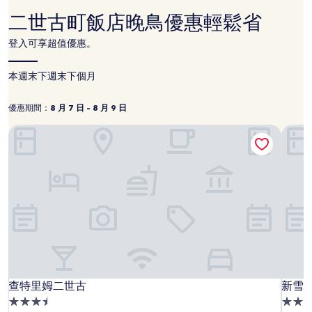
據
二世古町飯店晚鳥優惠輕鬆省
過
去
登入可享超值優惠。
24
小
時
本週末
下週末
下個月
以
2
優惠期間：
8 月 7 日 - 8 月 9 日
位
優
8
成
月
惠
查特里姆二世古
新雪
人
7
期
住
日
間：
宿
1
-
晚
8
為
月
條
9
件
日
所
搜
尋
到
查
查
新
查特里姆二世古
新雪
的
查特里姆二世古
新雪
價
特
特
雪
3.5
4.0
格。