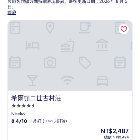
與旅客體驗方面持續表現優異。最後更新日期：
2026 年 8 月 5
日
。
隱藏
希爾頓二世古村莊
希爾頓二世古村莊
希爾頓二世古村莊
4.5
星
Niseko
級
8.4
8.4/10
非常好
(1,002 則評論)
住
分，
現
NT$2,487
滿
宿
在
分
總價 NT$3,494