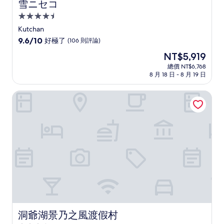
雪ニセコ
雪ニセコ
4.5
星
Kutchan
級
9.6
9.6/10
好極了
(106 則評論)
住
分，
現
NT$5,919
滿
宿
在
分
總價 NT$6,768
價
8 月 18 日 - 8 月 19 日
10
格
分，
為
好
洞爺湖景乃之風渡假村
NT$5,919
極
了，
(106
則
評
論)
洞爺湖景乃之風渡假村
洞爺湖景乃之風渡假村