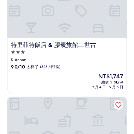
論)
特里菲特飯店 & 膠囊旅館二世古
特里菲特飯店 & 膠囊旅館二世古
3.0
星
Kutchan
級
9.0
9.0/10
太棒了
(328 則評論)
住
分，
現
NT$1,747
滿
宿
在
分
總價 NT$1,974
價
9 月 4 日 - 9 月 5 日
10
格
分，
為
太
留壽都度假飯店＆會議中心
NT$1,747
棒
了，
(328
則
評
論)