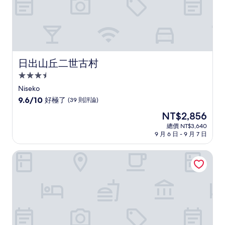
日出山丘二世古村
日出山丘二世古村
3.5
星
Niseko
級
9.6
9.6/10
好極了
(39 則評論)
住
分，
現
NT$2,856
滿
宿
在
分
總價 NT$3,640
價
9 月 6 日 - 9 月 7 日
10
格
分，
為
好
美居二世古度假飯店
NT$2,856
極
了，
(39
則
評
論)