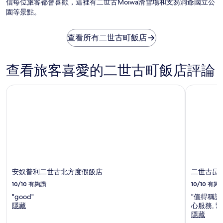
信每位旅客都會喜歡，這裡有二世古Moiwa滑雪場和支笏洞爺國立公
園等景點。
查看所有二世古町飯店
查看旅客喜愛的二世古町飯店評論
安奴普利二世古北方度假飯店
二世古昆布
安奴普利二世古北方度假飯店
二世古昆布
10/10
有夠讚
10/10
有夠
"good"
"值得稱
隱藏
心服務, 
隱藏