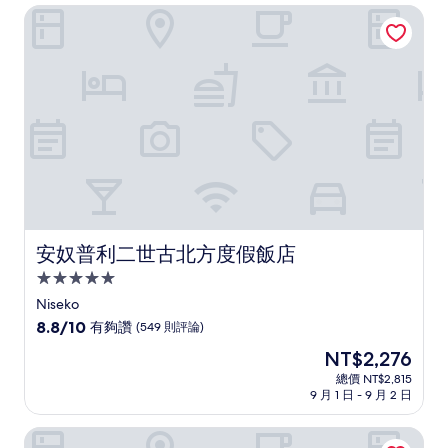
滿
宿
安奴普利二世古北方度假飯店
分
10
分，
有
夠
讚，
(507
則
評
論)
安奴普利二世古北方度假飯店
安奴普利二世古北方度假飯店
5.0
星
Niseko
級
8.8
8.8/10
有夠讚
(549 則評論)
住
分，
現
NT$2,276
滿
宿
在
分
總價 NT$2,815
價
9 月 1 日 - 9 月 2 日
10
格
分，
為
有
東山二世古村、麗思卡爾頓儲備
NT$2,276