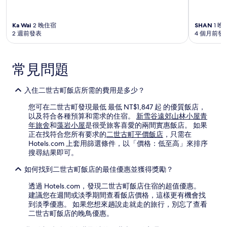
Ka Wai
2 晚住宿
SHAN
1 晚
2 週前發表
4 個月前發
常見問題
入住二世古町飯店所需的費用是多少？
您可在二世古町發現最低 最低 NT$1,847 起 的優質飯店，
以及符合各種預算和需求的住宿。
新雪谷遠郊山林小屋青
年旅舍
和
藻岩小屋
是很受旅客喜愛的兩間實惠飯店。 如果
正在找符合您所有要求的
二世古町平價飯店
，只需在
Hotels.com 上套用篩選條件，以「價格：低至高」來排序
搜尋結果即可。
如何找到二世古町飯店的最佳優惠並獲得獎勵？
透過 Hotels.com，發現二世古町飯店住宿的超值優惠。
建議您在週間或淡季期間查看飯店價格，這樣更有機會找
到淡季優惠。 如果您想來趟說走就走的旅行，別忘了查看
二世古町飯店的晚鳥優惠。