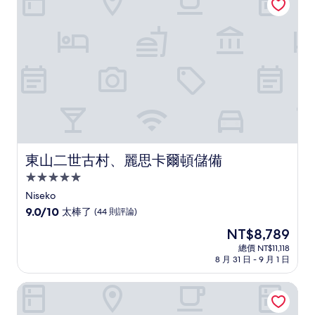
夠
讚，
(549
則
評
論)
東山二世古村、麗思卡爾頓儲備
東山二世古村、麗思卡爾頓儲備
5.0
星
Niseko
級
9.0
9.0/10
太棒了
(44 則評論)
住
分，
現
NT$8,789
滿
宿
在
分
總價 NT$11,118
價
8 月 31 日 - 9 月 1 日
10
格
分，
為
太
比羅夫艾薇小屋飯店
NT$8,789
棒
了，