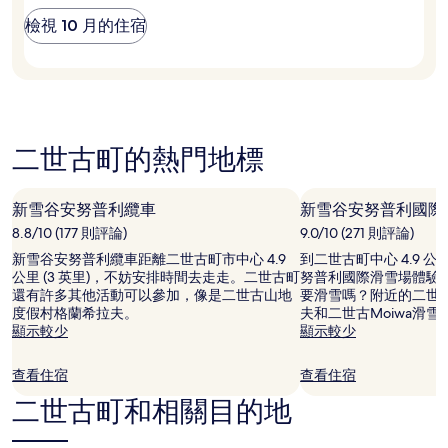
價
町？
檢視 10 月的住宿
格。
價
格
和
供
應
情
二世古町的熱門地標
況
可
能
新雪谷安努普利纜車
新雪谷安努普利國際
會
有
8.8/10 (177 則評論)
9.0/10 (271 則評論)
所
新雪谷安努普利纜車距離二世古町市中心 4.9
到二世古町中心 4.9 公里
變
公里 (3 英里)，不妨安排時間去走走。二世古町
努普利國際滑雪場體驗
動，
還有許多其他活動可以參加，像是二世古山地
要滑雪嗎？附近的二世
可
度假村格蘭希拉夫。
夫和二世古Moiwa滑
能
顯示較少
顯示較少
受
到
其
查看住宿
查看住宿
他
二世古町和相關目的地
條
款
限