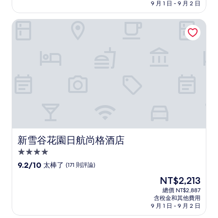
價
9 月 1 日 - 9 月 2 日
10
格
分，
為
非
新雪谷花園日航尚格酒店
NT$2,487
常
好，
(1,002
則
評
論)
新雪谷花園日航尚格酒店
新雪谷花園日航尚格酒店
4.0
星
9.2
9.2/10
太棒了
(171 則評論)
級
分，
現
NT$2,213
滿
住
在
分
總價 NT$2,887
宿
價
含稅金和其他費用
10
格
9 月 1 日 - 9 月 2 日
分，
為
太