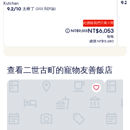
里
里
谷
星
星
9.2
9.2
Kutchan
價
分，
姆
姆
花
級
9.2
級
9.2/10
太棒了
(202 則評論)
格
滿
分，
二
二
園
住
住
和
分
滿
供
世
世
日
宿
宿
10
此價格我們只剩 1 間
分
應
古
古
航
分，
10
現
NT$6,053
原
情
NT$9,313
尚
太
分，
在
先
況
每晚
棒
太
格
價
價
可
總價 NT$13,680
了，
棒
格
酒
格
能
(171
了，
為
為
會
店
則
(202
NT$6,053
NT$9,313
有
評
則
所
論)
評
變
查看二世古町的寵物友善飯店
論)
動，
可
新雪谷花園柏悅飯店
雪橇犬鄉村
能
受
到
其
他
條
款
限
制。