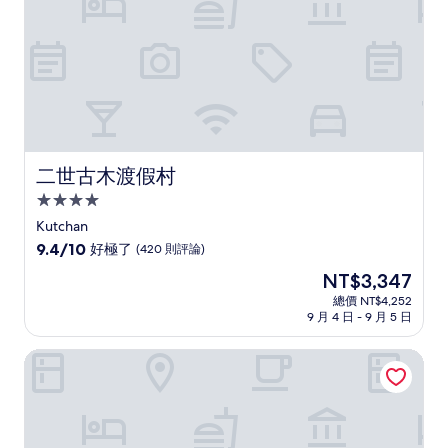
則
評
論)
二世古木渡假村
二世古木渡假村
4.0
星
Kutchan
級
9.4
9.4/10
好極了
(420 則評論)
住
分，
現
NT$3,347
滿
宿
在
分
總價 NT$4,252
價
9 月 4 日 - 9 月 5 日
10
格
分，
為
好
特里菲特飯店 & 膠囊旅館二世古
NT$3,347
極
了，
(420
則
評