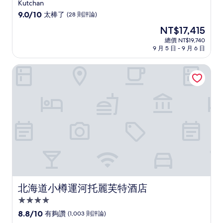
星
Kutchan
級
9.0
9.0/10
太棒了
(28 則評論)
住
分，
現
NT$17,415
滿
宿
在
分
總價 NT$19,740
價
9 月 5 日 - 9 月 6 日
10
格
分，
為
太
北海道小樽運河托麗芙特酒店
NT$17,415
棒
了，
(28
則
評
論)
北海道小樽運河托麗芙特酒店
北海道小樽運河托麗芙特酒店
4.0
星
8.8
8.8/10
有夠讚
(1,003 則評論)
級
分，