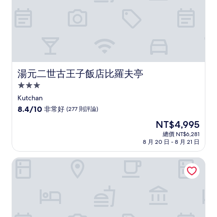
論)
湯元二世古王子飯店比羅夫亭
湯元二世古王子飯店比羅夫亭
3.0
星
Kutchan
級
8.4
8.4/10
非常好
(277 則評論)
住
分，
現
NT$4,995
滿
宿
在
分
總價 NT$6,281
價
8 月 20 日 - 8 月 21 日
10
格
分，
為
非
日出山丘二世古村
NT$4,995
常
好，
(277
則
評
論)