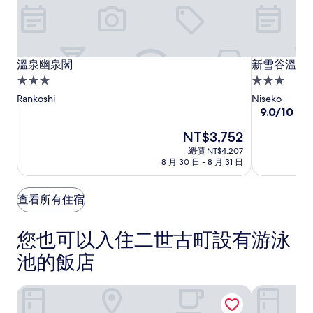
溫
溫
新
溫泉幽泉閣
新雪谷溫泉
溫泉幽泉閣
新雪谷溫泉
泉
泉
雪
3.0
3.0
幽
幽
谷
星
星
Rankoshi
Niseko
泉
泉
溫
級
級
9.0
9.0/10
太
分，
閣
閣
泉
住
住
現
NT$3,752
滿
色
宿
宿
在
分
總價 NT$4,207
葉
價
10
8 月 30 日 - 8 月 31 日
休
格
分，
為
憩
太
NT$3,752
棒
查看所有住宿
溫
了，
泉
(103)
旅
您也可以入住二世古町設有游泳
館
池的飯店
新雪谷花園柏悅飯店
二世谷飯店