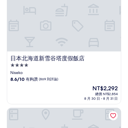
(96
則
評
論)
日本北海道新雪谷塔度假飯店
日本北海道新雪谷塔度假飯店
4.0
星
Niseko
級
8.6
8.6/10
有夠讚
(869 則評論)
住
分，
現
NT$2,292
滿
宿
在
分
總價 NT$2,854
價
8 月 30 日 - 8 月 31 日
10
格
分，
為
有
查特里姆二世古
NT$2,292
夠
讚，
(869