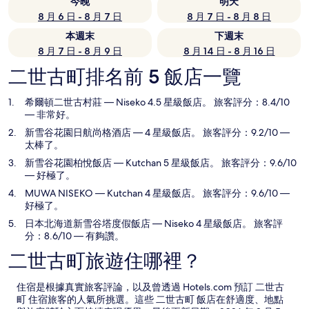
今晚
明天
8 月 6 日 - 8 月 7 日
8 月 7 日 - 8 月 8 日
本週末
下週末
8 月 7 日 - 8 月 9 日
8 月 14 日 - 8 月 16 日
二世古町排名前 5 飯店一覽
希爾頓二世古村莊
— Niseko 4.5 星級飯店。 旅客評分：8.4/10
— 非常好。
新雪谷花園日航尚格酒店
— 4 星級飯店。 旅客評分：9.2/10 —
太棒了。
新雪谷花園柏悅飯店
— Kutchan 5 星級飯店。 旅客評分：9.6/10
— 好極了。
MUWA NISEKO
— Kutchan 4 星級飯店。 旅客評分：9.6/10 —
好極了。
日本北海道新雪谷塔度假飯店
— Niseko 4 星級飯店。 旅客評
分：8.6/10 — 有夠讚。
二世古町旅遊住哪裡？
住宿是根據真實旅客評論，以及曾透過 Hotels.com 預訂 二世古
町 住宿旅客的人氣所挑選。這些 二世古町 飯店在舒適度、地點