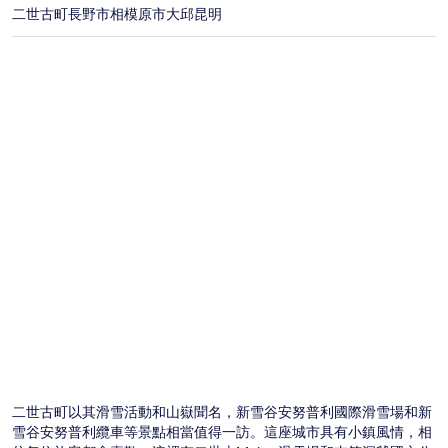
二世古町
長野市
相模原市
大邱
昆明
制。
二世古町以其滑雪活動和山嶽聞名，新雪谷安努普利國際滑雪場和新
雪谷安努普利纜車等景點相當值得一訪。這座城市具有小鎮風情，相