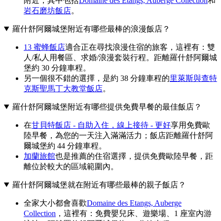
附近，其中包括
Domaine des Etangs, Auberge Collection
和
岩石磨坊飯店
。
羅什舒阿爾城堡附近有哪些最棒的浪漫飯店？
13 蜜蜂飯店
適合正在尋找浪漫住宿的旅客，這裡有：雙
人/私人用餐區、求婚/浪漫套裝行程。距離羅什舒阿爾城
堡約 30 分鐘車程。
另一個很不錯的選擇，是約 38 分鐘車程的
里萊斯與查特
克斯聖馬丁大教堂飯店
。
羅什舒阿爾城堡附近有哪些提供免費早餐的最佳飯店？
在
甘貝特飯店 - 自助入住，線上接待 - 更好
享用免費歐
陸早餐，為您的一天注入滿滿活力；飯店距離羅什舒阿
爾城堡約 44 分鐘車程。
加蘭旅館
也是推薦的住宿選擇，提供免費歐陸早餐，距
離位於較大的區域範圍內。
羅什舒阿爾城堡就在附近有哪些最棒的親子飯店？
全家大小都會喜歡
Domaine des Etangs, Auberge
Collection
，這裡有：免費嬰兒床、遊樂場、1 座室內游