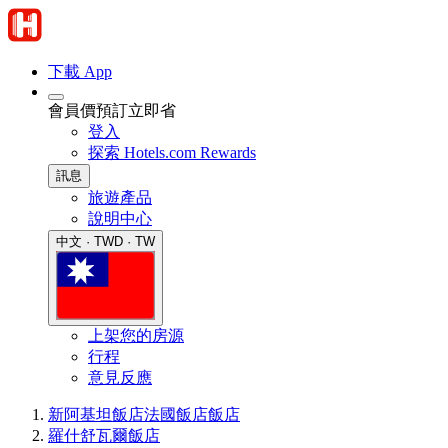
下載 App
會員價預訂立即省
登入
探索 Hotels.com Rewards
訊息
旅遊產品
說明中心
中文 · TWD · TW
上架您的房源
行程
意見反應
新阿基坦飯店
法國飯店
飯店
羅什舒瓦爾飯店