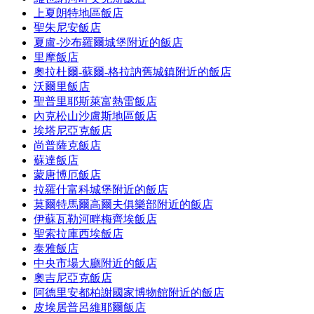
上夏朗特地區飯店
聖朱尼安飯店
夏盧-沙布羅爾城堡附近的飯店
里摩飯店
奧拉杜爾-蘇爾-格拉訥舊城鎮附近的飯店
沃爾里飯店
聖普里耶斯萊富熱雷飯店
內克松山沙盧斯地區飯店
埃塔尼亞克飯店
尚普薩克飯店
蘇達飯店
蒙唐博厄飯店
拉羅什富科城堡附近的飯店
莫爾特馬爾高爾夫俱樂部附近的飯店
伊蘇瓦勒河畔梅齊埃飯店
聖索拉庫西埃飯店
泰雅飯店
中央市場大廳附近的飯店
奧吉尼亞克飯店
阿德里安都柏謝國家博物館附近的飯店
皮埃居普呂維耶爾飯店