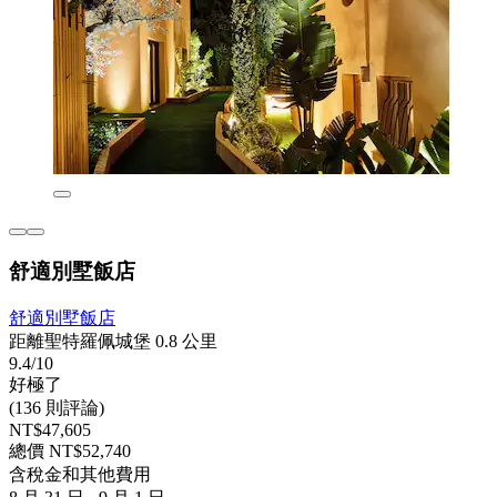
舒適別墅飯店
舒適別墅飯店
距離聖特羅佩城堡 0.8 公里
9.4/10
好極了
(136 則評論)
NT$47,605
總價 NT$52,740
含稅金和其他費用