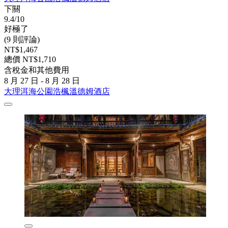
下關
9.4/10
好極了
(9 則評論)
NT$1,467
總價 NT$1,710
含稅金和其他費用
8 月 27 日 - 8 月 28 日
大理洱海公園浩楓溫德姆酒店