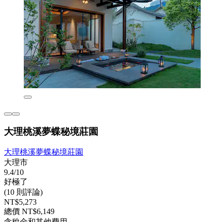
大理桃溪夢蝶秘境莊園
大理桃溪夢蝶秘境莊園
大理市
9.4/10
好極了
(10 則評論)
NT$5,273
總價 NT$6,149
含稅金和其他費用