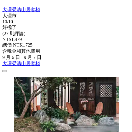
大理晏清山居客棧
大理市
10/10
好極了
(27 則評論)
NT$1,479
總價 NT$1,725
含稅金和其他費用
9 月 6 日 - 9 月 7 日
大理晏清山居客棧