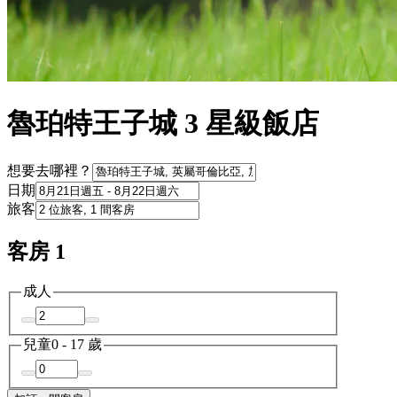
魯珀特王子城 3 星級飯店
想要去哪裡？
日期
旅客
客房 1
成人
兒童
0 - 17 歲