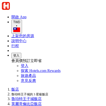
開啟 App
TWD
•
上架您的房源
說明中心
行程
登入
會員價預訂立即省
登入
探索 Hotels.com Rewards
旅遊產品
意見反應
飯店
魯珀特王子城的 3 星級飯店
魯珀特王子城飯店
英屬哥倫比亞飯店