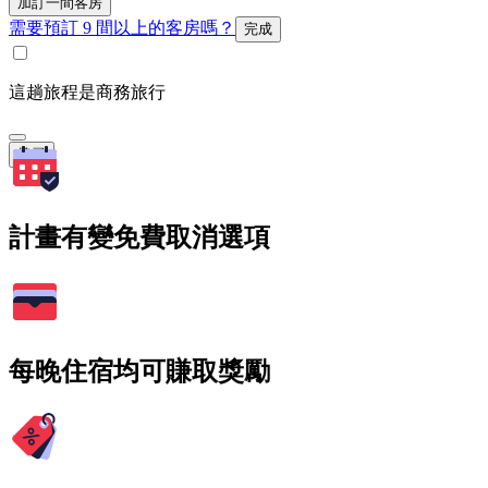
加訂一間客房
需要預訂 9 間以上的客房嗎？
完成
這趟旅程是商務旅行
搜尋
計畫有變免費取消選項
每晚住宿均可賺取獎勵