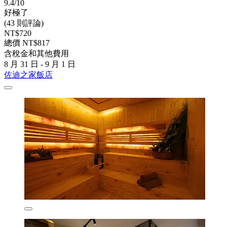
9.4/10
好極了
(43 則評論)
NT$720
總價 NT$817
含稅金和其他費用
8 月 31 日 - 9 月 1 日
佐迪之家飯店