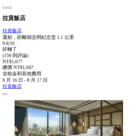
拉貢飯店
拉貢飯店
還劍，距離胡志明紀念堂 1.1 公里
9.8/10
好極了
(159 則評論)
NT$1,677
總價 NT$1,947
含稅金和其他費用
8 月 16 日 - 8 月 17 日
拉貢飯店