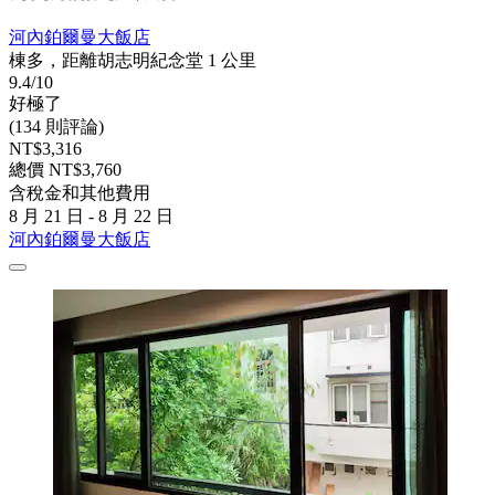
河內鉑爾曼大飯店
棟多，距離胡志明紀念堂 1 公里
9.4/10
好極了
(134 則評論)
NT$3,316
總價 NT$3,760
含稅金和其他費用
8 月 21 日 - 8 月 22 日
河內鉑爾曼大飯店