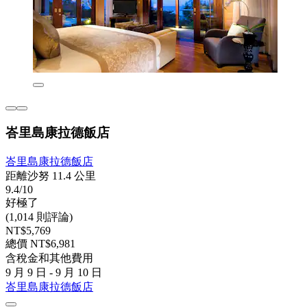
峇里島康拉德飯店
峇里島康拉德飯店
距離沙努 11.4 公里
9.4/10
好極了
(1,014 則評論)
NT$5,769
總價 NT$6,981
含稅金和其他費用
9 月 9 日 - 9 月 10 日
峇里島康拉德飯店