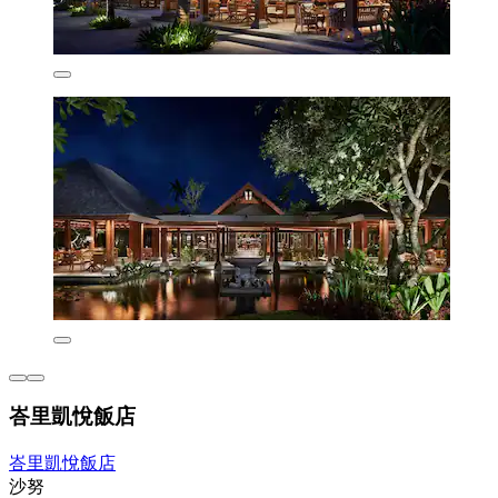
峇里凱悅飯店
峇里凱悅飯店
沙努