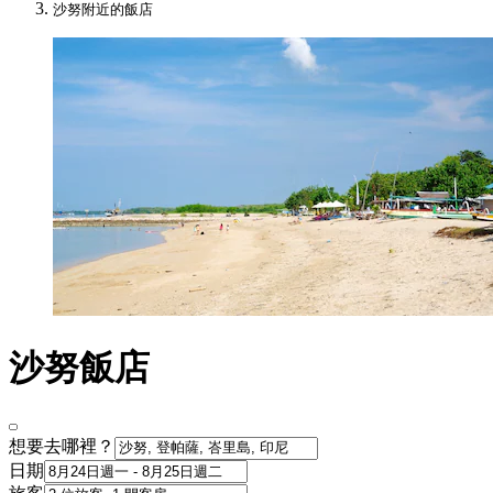
沙努附近的飯店
沙努飯店
想要去哪裡？
日期