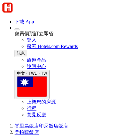
下載 App
會員價預訂立即省
登入
探索 Hotels.com Rewards
訊息
旅遊產品
說明中心
中文 · TWD · TW
上架您的房源
行程
意見反應
峇里島飯店
印尼飯店
飯店
登帕薩飯店