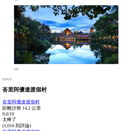
峇里阿優達渡假村
峇里阿優達渡假村
距離沙努 14.2 公里
9.0/10
太棒了
(1,016 則評論)