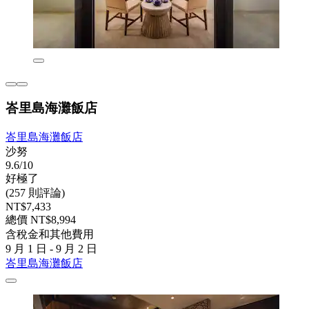
峇里島海灘飯店
峇里島海灘飯店
沙努
9.6/10
好極了
(257 則評論)
NT$7,433
總價 NT$8,994
含稅金和其他費用
9 月 1 日 - 9 月 2 日
峇里島海灘飯店