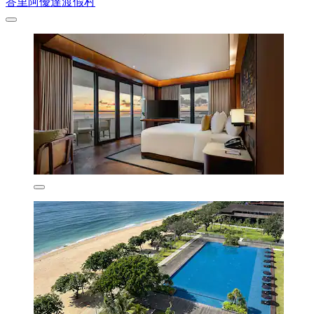
峇里阿優達渡假村