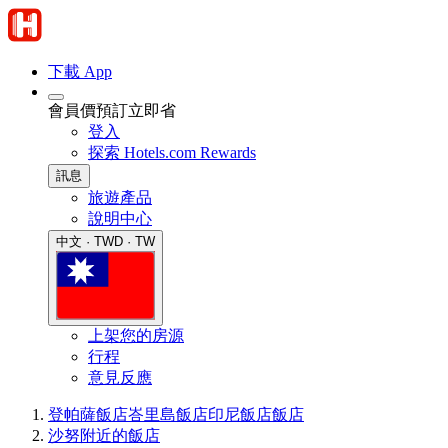
下載 App
會員價預訂立即省
登入
探索 Hotels.com Rewards
訊息
旅遊產品
說明中心
中文 · TWD · TW
上架您的房源
行程
意見反應
登帕薩飯店
峇里島飯店
印尼飯店
飯店
沙努附近的飯店