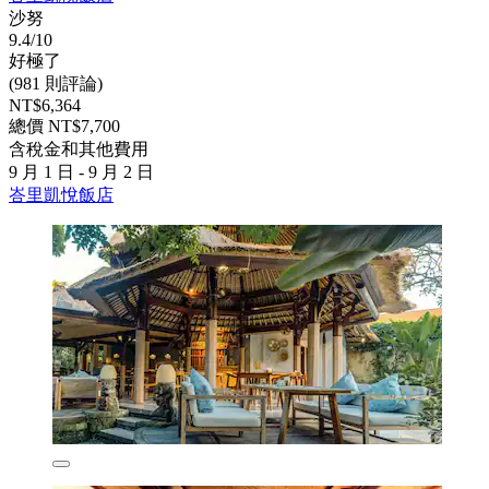
沙努
9.4/10
好極了
(981 則評論)
NT$6,364
總價 NT$7,700
含稅金和其他費用
9 月 1 日 - 9 月 2 日
峇里凱悅飯店