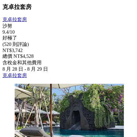
克卓拉套房
克卓拉套房
沙努
9.4/10
好極了
(520 則評論)
NT$3,742
總價 NT$4,528
含稅金和其他費用
8 月 28 日 - 8 月 29 日
克卓拉套房