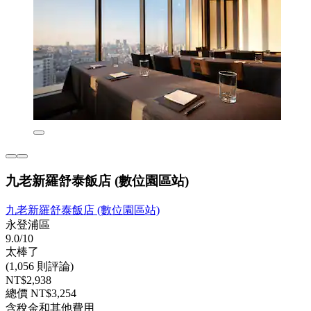
九老新羅舒泰飯店 (數位園區站)
九老新羅舒泰飯店 (數位園區站)
永登浦區
9.0/10
太棒了
(1,056 則評論)
NT$2,938
總價 NT$3,254
含稅金和其他費用