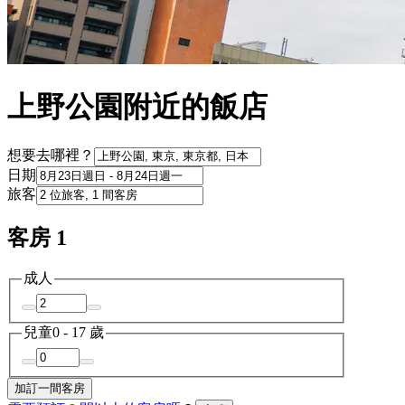
上野公園附近的飯店
想要去哪裡？
日期
旅客
客房 1
成人
兒童
0 - 17 歲
加訂一間客房