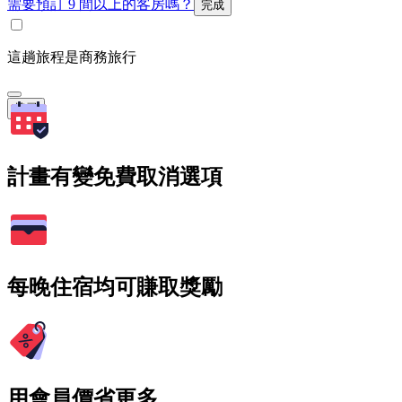
需要預訂 9 間以上的客房嗎？
完成
這趟旅程是商務旅行
搜尋
計畫有變免費取消選項
每晚住宿均可賺取獎勵
用會員價省更多