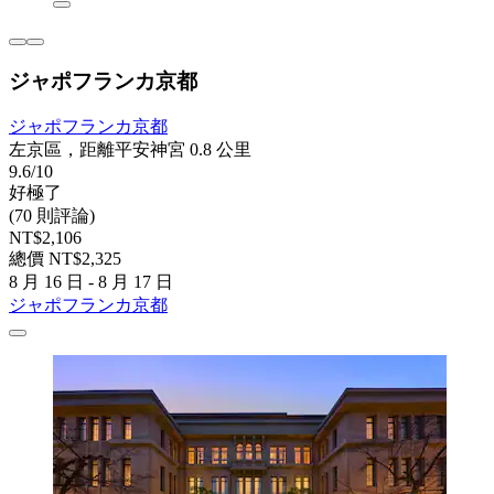
ジャポフランカ京都
ジャポフランカ京都
左京區，距離平安神宮 0.8 公里
9.6/10
好極了
(70 則評論)
NT$2,106
總價 NT$2,325
8 月 16 日 - 8 月 17 日
ジャポフランカ京都