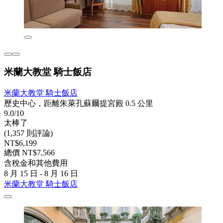
米蘭大教堂 騎士飯店
米蘭大教堂 騎士飯店
歷史中心，距離朱萊孔蘇爾提宮殿 0.5 公里
9.0/10
太棒了
(1,357 則評論)
NT$6,199
總價 NT$7,566
含稅金和其他費用
8 月 15 日 - 8 月 16 日
米蘭大教堂 騎士飯店