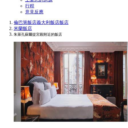
行程
意見反應
倫巴第飯店
義大利飯店
飯店
米蘭飯店
朱萊孔蘇爾提宮殿附近的飯店