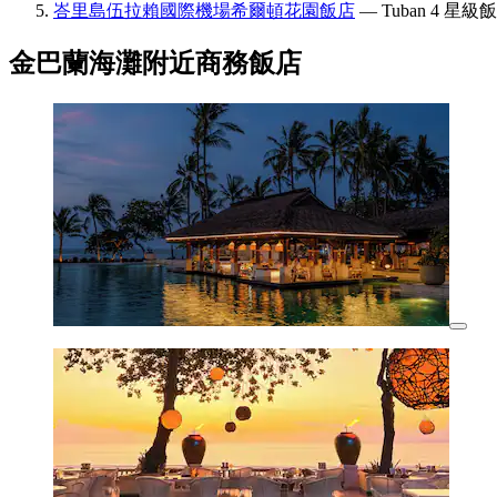
峇里島伍拉賴國際機場希爾頓花園飯店
— Tuban 4 星
金巴蘭海灘附近商務飯店