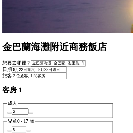
金巴蘭海灘附近商務飯店
想要去哪裡？
日期
旅客
客房 1
成人
兒童
0 - 17 歲