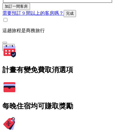
加訂一間客房
需要預訂 9 間以上的客房嗎？
完成
這趟旅程是商務旅行
搜尋
計畫有變免費取消選項
每晚住宿均可賺取獎勵