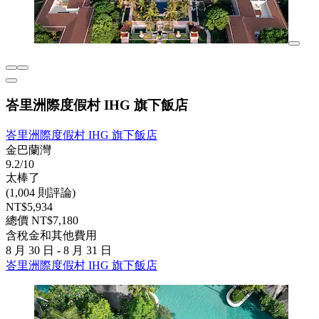
峇里洲際度假村 IHG 旗下飯店
峇里洲際度假村 IHG 旗下飯店
金巴蘭灣
9.2/10
太棒了
(1,004 則評論)
NT$5,934
總價 NT$7,180
含稅金和其他費用
8 月 30 日 - 8 月 31 日
峇里洲際度假村 IHG 旗下飯店