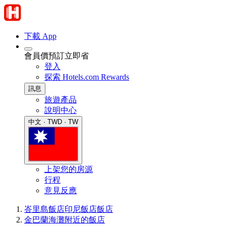
下載 App
會員價預訂立即省
登入
探索 Hotels.com Rewards
訊息
旅遊產品
說明中心
中文 · TWD · TW
上架您的房源
行程
意見反應
峇里島飯店
印尼飯店
飯店
金巴蘭海灘附近的飯店