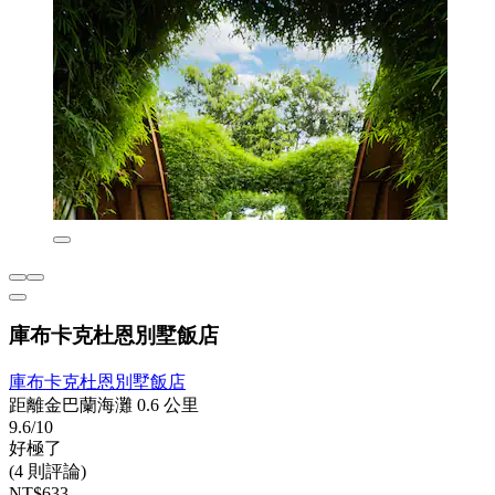
庫布卡克杜恩別墅飯店
庫布卡克杜恩別墅飯店
距離金巴蘭海灘 0.6 公里
9.6/10
好極了
(4 則評論)
NT$633