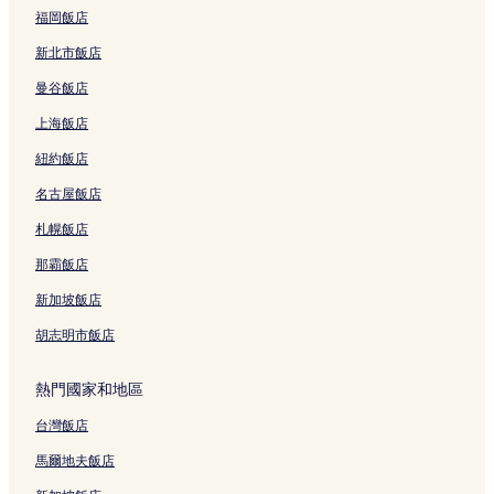
水明漾的民宿
福岡飯店
水明漾的旅館
新北市飯店
水明漾的度假村
曼谷飯店
水明漾的青年旅館
上海飯店
努沙杜阿的飯店式公寓
紐約飯店
努沙杜阿的旅館
名古屋飯店
努沙杜阿的度假村
札幌飯店
思達卡爾亞的旅館
烏魯瓦圖的旅館
那霸飯店
南庫塔的旅館
新加坡飯店
南庫塔的度假村
胡志明市飯店
庫塔的度假村
熱門國家和地區
庫塔的民宿
台灣飯店
庫塔的旅館
馬爾地夫飯店
庫塔的青年旅館