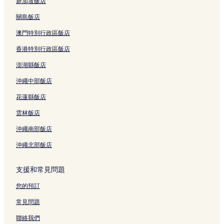
坎古的旅館
新加坡飯店
圖班海灘附近的飯店
關島飯店
退伍軍人紀念碑附近的飯店
澳門特別行政區飯店
伍拉賴機場高速公路飯店
香港特別行政區飯店
南灣飯店
澎湖縣飯店
汀高萬吉海灘附近的飯店
沖繩中部飯店
普加曼陀羅附近的飯店
花蓮縣飯店
神鷹文化公園附近的飯店
雲林飯店
庫塔藝術市場附近的飯店
沖繩南部飯店
Jenggala 陶藝工坊附近的飯店
沖繩北部飯店
伍拉賴國際機場附近的飯店
卡里緹卡廣場飯店
支援和常見問題
金巴蘭海灘附近的飯店
您的預訂
金巴蘭市場附近的飯店
常見問題
金巴蘭灣飯店
聯絡我們