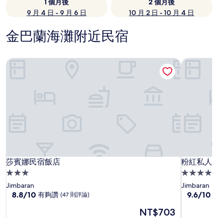
1 個月後
2 個月後
9 月 4 日 - 9 月 6 日
10 月 2 日 - 10 月 4 日
金巴蘭海灘附近民宿
莎賓娜民宿飯店
粉紅私人巴
莎賓娜民宿飯店
粉紅私人巴
莎賓娜民宿飯店
粉紅私人巴
3.0
4.5
星
星
Jimbaran
Jimbaran
級
8.8
級
9.6
8.8/10
9.6/10
有夠讚
(47 則評論)
分，
分，
住
住
現
NT$703
滿
滿
宿
宿