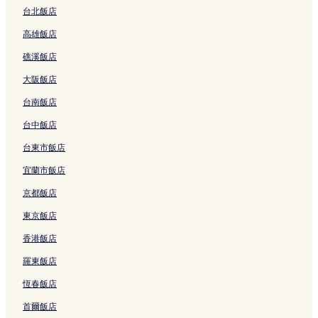
變
台北飯店
動，
孃孃海灘的民宿
可
高雄飯店
登帕薩的度假村
能
受
礁溪飯店
沙努的度假村
到
大阪飯店
其
沙努的民宿
他
台南飯店
藍角海灘的民宿
條
款
台中飯店
藍角海灘的旅館
限
制。
金巴蘭的民宿
台東市飯店
金巴蘭的旅館
宜蘭市飯店
登巴薩的旅館
京都飯店
克冬迦南的別墅
東京飯店
西丹帕沙的旅館
香港飯店
金巴蘭海灘的度假村
羅東飯店
金巴蘭海灘的旅館
恆春飯店
水明漾的別墅
首爾飯店