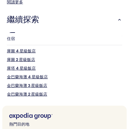
宿
閱讀更多
努沙杜瓦海灘
1
塞米亞克海灘
晚
為
繼續探索
金巴蘭海灘附近的玩樂活動
條
愛雅納舒療館
件
新庫塔高爾夫球
所
力寶購物中心
搜
住宿
Waterbom 峇里水上樂園
尋
發現購物中心
到
庫圖 4 星級飯店
的
價
庫圖 2 星級飯店
格。
庫塔 4 星級飯店
價
格
金巴蘭海灘 4 星級飯店
和
供
金巴蘭海灘 3 星級飯店
應
金巴蘭海灘 2 星級飯店
情
況
金巴蘭海灘 5 星級飯店
可
能
金巴蘭 3 星級飯店
會
金巴蘭 5 星級飯店
有
熱門目的地
所
金巴蘭 4 星級飯店