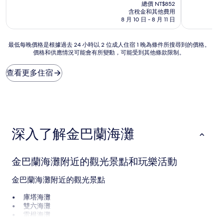
在
分
分
總價 NT$852
價
10
10
含稅金和其他費用
格
分，
分，
8 月 10 日 - 8 月 11 日
為
有
好
NT$703
夠
極
最
最低每晚價格是根據過去 24 小時以 2 位成人住宿 1 晚為條件所搜尋到的價格。
讚，
了，
價格和供應情況可能會有所變動，可能受到其他條款限制。
低
(47
(4
每
則
則
晚
評
評
查看更多住宿
價
論)
論)
格
是
根
據
過
深入了解金巴蘭海灘
去
24
小
時
金巴蘭海灘附近的觀光景點和玩樂活動
以
2
金巴蘭海灘附近的觀光景點
位
成
庫塔海灘
人
雙六海灘
住
雷根海灘