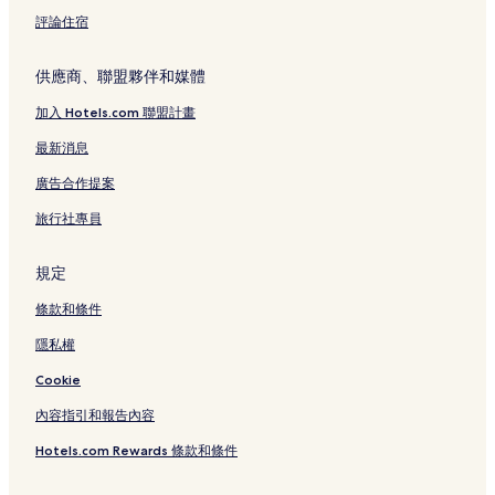
金巴蘭人行道附近的飯店
評論住宿
Bamboo Spa附近的飯店
Joger 紀念品與服裝店附近的飯店
供應商、聯盟夥伴和媒體
南庫塔飯店
加入 Hotels.com 聯盟計畫
薩馬斯塔休閒購物村附近的飯店
最新消息
金巴蘭飯店
廣告合作提案
德國海灘附近的飯店
旅行社專員
圖班飯店
庫塔飯店
規定
馬戲團水上樂園附近的飯店
條款和條件
庫圖的設有游泳池的飯店
隱私權
庫圖的提供免費早餐的飯店
Cookie
庫圖的奢華飯店
內容指引和報告內容
庫圖的親子飯店
Hotels.com Rewards 條款和條件
金巴蘭的Spa 飯店