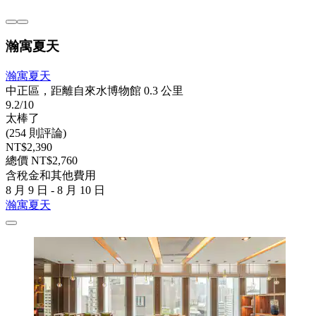
瀚寓夏天
瀚寓夏天
中正區，距離自來水博物館 0.3 公里
9.2/10
太棒了
(254 則評論)
NT$2,390
總價 NT$2,760
含稅金和其他費用
8 月 9 日 - 8 月 10 日
瀚寓夏天