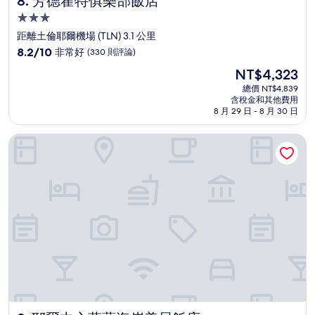
8. 芳德霍特俱樂部飯店
3.0
星
距離土倫耶爾機場 (TLN) 3.1 公里
級
8.2
8.2/10
非常好
(330 則評論)
住
分，
現
NT$4,323
滿
宿
在
分
總價 NT$4,839
價
含稅金和其他費用
10
格
8 月 29 日 - 8 月 30 日
分，
為
非
NT$4,323
耶爾中心蔚藍海岸美居飯店
常
好，
(330
則
評
論)