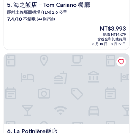
海之飯店 – Tom Cariano 餐廳
5. 海之飯店 – Tom Cariano 餐廳
距離土倫耶爾機場 (TLN) 2.6 公里
7.4
7.4/10
不錯哦
(44 則評論)
分，
現
NT$3,993
滿
在
分
總價 NT$4,679
價
含稅金和其他費用
10
格
8 月 18 日 - 8 月 19 日
分，
為
不
NT$3,993
La Potinière飯店
錯
哦，
(44
則
評
論)
La Potinière飯店
6. La Potinière飯店