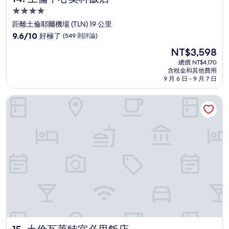
4.0
星
距離土倫耶爾機場 (TLN) 19 公里
級
9.6
9.6/10
好極了
(549 則評論)
住
分，
現
NT$3,598
滿
宿
在
分
總價 NT$4,170
價
含稅金和其他費用
10
格
9 月 6 日 - 9 月 7 日
分，
為
好
NT$3,598
土倫瓦萊特宜必思飯店
極
了，
(549
則
評
論)
土倫瓦萊特宜必思飯店