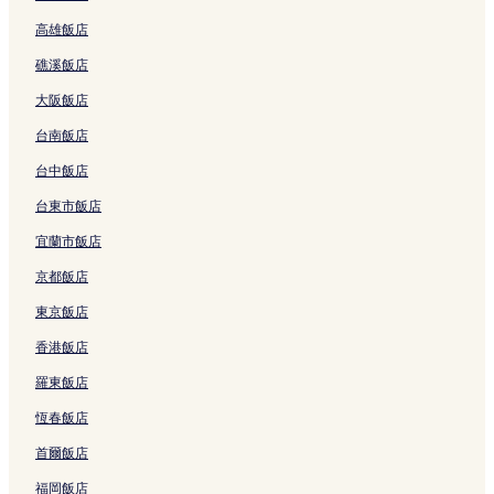
奧爾比亞考古遺址附近的飯店
情
高雄飯店
況
諾阿耶別墅附近的飯店
可
礁溪飯店
土倫飯店
能
會
大阪飯店
Plage Bona附近的飯店
有
所
台南飯店
塔瑪麗斯海灘附近的飯店
變
台中飯店
喜劇空間附近的飯店
動，
可
土倫-普羅旺斯-地中海大都會飯店
台東市飯店
能
受
Plage du Pin de Galle附近的飯店
宜蘭市飯店
到
耶爾飯店
其
京都飯店
他
摩納哥海灘附近的飯店
東京飯店
條
款
日安半島附近的飯店
香港飯店
限
波爾克羅國家公園附近的飯店
制。
羅東飯店
耶爾賭場附近的飯店
恆春飯店
土倫港附近的飯店
首爾飯店
瓦爾克斯高爾夫球場附近的飯店
福岡飯店