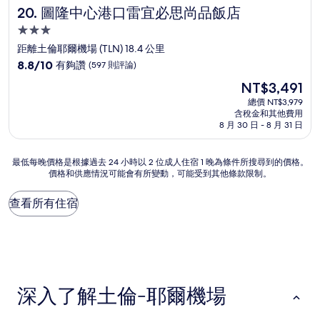
圖隆中心港口雷宜必思尚品飯店
20. 圖隆中心港口雷宜必思尚品飯店
3.0
星
距離土倫耶爾機場 (TLN) 18.4 公里
級
8.8
8.8/10
有夠讚
(597 則評論)
住
分，
現
NT$3,491
滿
宿
在
分
總價 NT$3,979
價
含稅金和其他費用
10
格
8 月 30 日 - 8 月 31 日
分，
為
有
NT$3,491
夠
最
最低每晚價格是根據過去 24 小時以 2 位成人住宿 1 晚為條件所搜尋到的價格。
讚，
價格和供應情況可能會有所變動，可能受到其他條款限制。
低
(597
每
則
晚
查看所有住宿
評
價
論)
格
是
根
據
過
深入了解土倫-耶爾機場
去
24
小