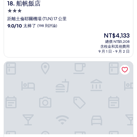
船帆飯店
18. 船帆飯店
3.0
星
距離土倫耶爾機場 (TLN) 17 公里
級
9.0
9.0/10
太棒了
(198 則評論)
住
分，
現
NT$4,133
滿
宿
在
分
總價 NT$5,208
價
含稅金和其他費用
10
格
9 月 1 日 - 9 月 2 日
分，
為
太
NT$4,133
佛伊勒飯店
棒
了，
(198
則
評
論)