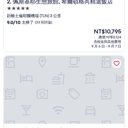
佩斯基耶生態旅館, 希爾頓格芮精選飯店
2. 佩斯基耶生態旅館, 希爾頓格芮精選飯店
5.0
星
距離土倫耶爾機場 (TLN) 3 公里
級
9.0
9.0/10
太棒了
(33 則評論)
住
分，
現
NT$10,795
滿
宿
在
分
總價 NT$12,124
價
含稅金和其他費用
10
格
9 月 6 日 - 9 月 7 日
分，
為
太
NT$10,795
耶爾中央宜必思飯店
棒
了，
(33
則
評
論)