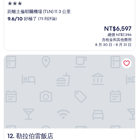
3.0
星
距離土倫耶爾機場 (TLN) 11.3 公里
級
9.6
9.6/10
好極了
(73 則評論)
住
分，
現
NT$6,597
滿
宿
在
分
總價 NT$7,396
價
含稅金和其他費用
10
格
8 月 30 日 - 8 月 31 日
分，
為
好
NT$6,597
勒拉伯雷飯店
極
了，
(73
則
評
論)
勒拉伯雷飯店
12. 勒拉伯雷飯店