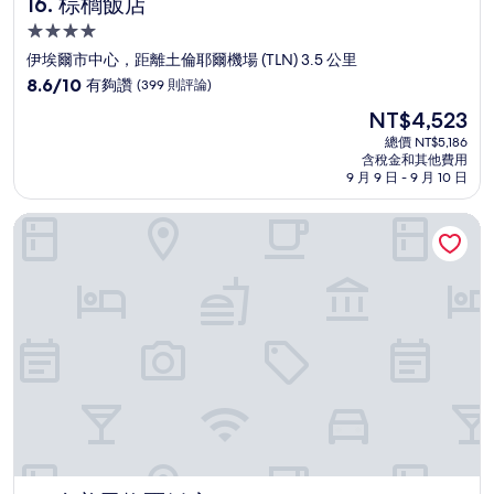
棕櫚飯店
16. 棕櫚飯店
4.0
星
伊埃爾市中心，距離土倫耶爾機場 (TLN) 3.5 公里
級
8.6
8.6/10
有夠讚
(399 則評論)
住
分，
現
NT$4,523
滿
宿
在
分
總價 NT$5,186
價
含稅金和其他費用
10
格
9 月 9 日 - 9 月 10 日
分，
為
有
NT$4,523
多美恩梅爾飯店
夠
讚，
(399
則
評
論)