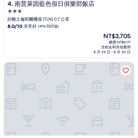
南普萊因藍色假日俱樂部飯店
4. 南普萊因藍色假日俱樂部飯店
3.0
星
距離土倫耶爾機場 (TLN) 0.7 公里
級
8.0
8.0/10
非常好
(454 則評論)
住
分，
現
NT$3,705
滿
宿
在
分
總價 NT$4,171
價
含稅金和其他費用
10
格
8 月 29 日 - 8 月 30 日
分，
為
非
NT$3,705
海之飯店 – Tom Cariano 餐廳
常
好，
(454
則
評
論)