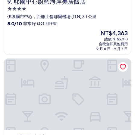
耶爾中心蔚藍海岸美居飯店
9. 耶爾中心蔚藍海岸美居飯店
4.0
星
伊埃爾市中心，距離土倫耶爾機場 (TLN) 3.1 公里
級
8.0
8.0/10
非常好
(263 則評論)
住
分，
現
NT$4,363
滿
宿
在
分
總價 NT$5,010
價
含稅金和其他費用
10
格
9 月 6 日 - 9 月 7 日
分，
為
非
NT$4,363
桑圖隆飯店
常
好，
(263
則
評
論)