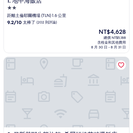
1. 地中海飯店
2.0
星
距離土倫耶爾機場 (TLN) 1.6 公里
級
9.2
9.2/10
太棒了
(202 則評論)
住
分，
現
NT$4,628
滿
宿
在
分
總價 NT$5,188
價
含稅金和其他費用
10
格
8 月 30 日 - 8 月 31 日
分，
為
太
NT$4,628
佩斯基耶生態旅館, 希爾頓格芮精選飯店
棒
了，
(202
則
評
論)