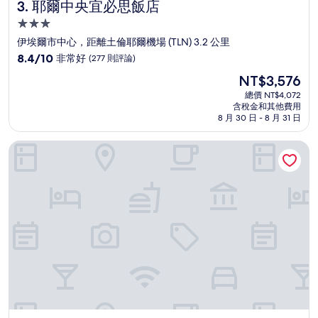
耶爾中央宜必思飯店
3. 耶爾中央宜必思飯店
3.0
星
伊埃爾市中心，距離土倫耶爾機場 (TLN) 3.2 公里
級
8.4
8.4/10
非常好
(277 則評論)
住
分，
現
NT$3,576
滿
宿
在
分
總價 NT$4,072
價
含稅金和其他費用
10
格
8 月 30 日 - 8 月 31 日
分，
為
非
NT$3,576
南普萊因藍色假日俱樂部飯店
常
好，
(277
則
評
論)