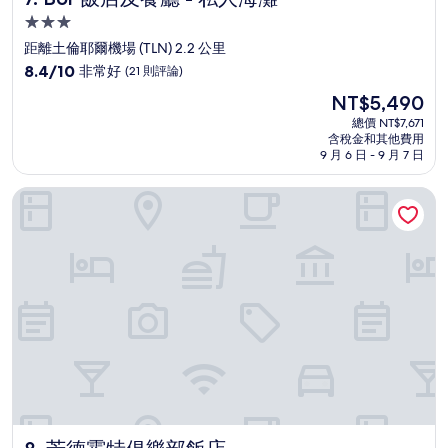
3.0
星
距離土倫耶爾機場 (TLN) 2.2 公里
級
8.4
8.4/10
非常好
(21 則評論)
住
分，
現
NT$5,490
滿
宿
在
分
總價 NT$7,671
價
含稅金和其他費用
10
格
9 月 6 日 - 9 月 7 日
分，
為
非
NT$5,490
芳德霍特俱樂部飯店
常
好，
(21
則
評
論)
芳德霍特俱樂部飯店