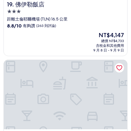
佛伊勒飯店
19. 佛伊勒飯店
3.0
星
距離土倫耶爾機場 (TLN) 16.5 公里
級
8.8
8.8/10
有夠讚
(263 則評論)
住
分，
現
NT$4,147
滿
宿
在
分
總價 NT$4,733
價
含稅金和其他費用
10
格
9 月 8 日 - 9 月 9 日
分，
為
有
NT$4,147
圖隆中心港口雷宜必思尚品飯店
夠
讚，
(263
則
評
論)