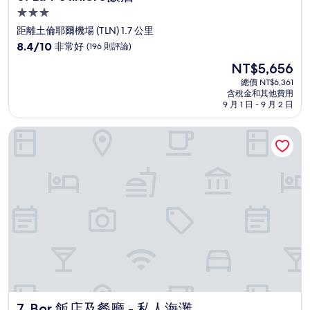
3.0
星
距離土倫耶爾機場 (TLN) 1.7 公里
級
8.4
8.4/10
非常好
(196 則評論)
住
分，
現
NT$5,656
滿
宿
在
分
總價 NT$6,361
價
含稅金和其他費用
10
格
9 月 1 日 - 9 月 2 日
分，
為
非
NT$5,656
Bor 飯店及餐廳 - 私人海灘
常
好，
(196
則
評
論)
Bor 飯店及餐廳 - 私人海灘
7. Bor 飯店及餐廳 - 私人海灘