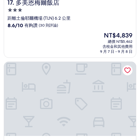
多美恩梅爾飯店
17. 多美恩梅爾飯店
3.0
星
距離土倫耶爾機場 (TLN) 6.2 公里
級
8.6
8.6/10
有夠讚
(30 則評論)
住
分，
現
NT$4,839
滿
宿
在
分
總價 NT$5,462
價
含稅金和其他費用
10
格
9 月 7 日 - 9 月 8 日
分，
為
有
NT$4,839
船帆飯店
夠
讚，
(30
則
評
論)