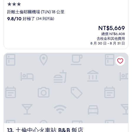
3.0
星
距離土倫耶爾機場 (TLN) 18 公里
級
9.8
9.8/10
好極了
(34 則評論)
住
分，
現
NT$5,669
滿
宿
在
分
總價 NT$6,408
價
含稅金和其他費用
10
格
8 月 30 日 - 8 月 31 日
分，
為
好
NT$5,669
土倫中心火車站 B&B 飯店
極
了，
(34
則
評
論)
土倫中心火車站 B&B 飯店
13. 土倫中心火車站 B&B 飯店