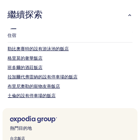
時
以
繼續探索
2
位
成
人
住宿
住
宿
勒比奧賽特的設有游泳池的飯店
1
晚
格里莫的奢華飯店
為
條
班多爾的酒莊飯店
件
拉加爾代弗雷納的設有停車場的飯店
所
搜
布里尼奧勒的寵物友善飯店
尋
到
土倫的設有停車場的飯店
的
拉隆德萊莫爾的設有停車場的飯店
價
格。
拉方都的海灘飯店
價
格
拉方都的設有游泳池的飯店
和
熱門目的地
土倫港附近的飯店
供
台北飯店
應