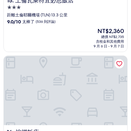
15. 土倫瓦萊特宜必思飯店
3.0
星
距離土倫耶爾機場 (TLN) 13.3 公里
級
9.0
9.0/10
太棒了
(536 則評論)
住
分，
現
NT$2,360
滿
宿
在
分
總價 NT$2,735
價
含稅金和其他費用
10
格
9 月 6 日 - 9 月 7 日
分，
為
太
NT$2,360
棕櫚飯店
棒
了，
(536
則
評
論)