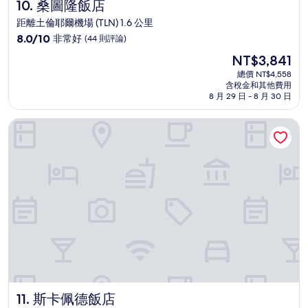
桑圖隆飯店
10. 桑圖隆飯店
距離土倫耶爾機場 (TLN) 1.6 公里
8.0
8.0/10
非常好
(44 則評論)
分，
現
NT$3,841
滿
在
分
總價 NT$4,558
價
含稅金和其他費用
10
格
8 月 29 日 - 8 月 30 日
分，
為
非
NT$3,841
斯卡佩德飯店
常
好，
(44
則
評
論)
斯卡佩德飯店
11. 斯卡佩德飯店