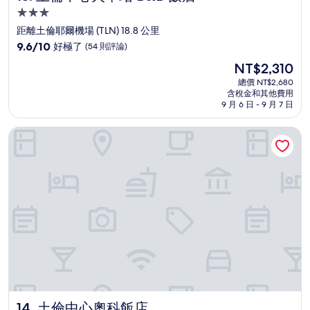
3.0
星
距離土倫耶爾機場 (TLN) 18.8 公里
級
9.6
9.6/10
好極了
(54 則評論)
住
分，
現
NT$2,310
滿
宿
在
分
總價 NT$2,680
價
含稅金和其他費用
10
格
9 月 6 日 - 9 月 7 日
分，
為
好
NT$2,310
土倫中心奧科飯店
極
了，
(54
則
評
論)
土倫中心奧科飯店
14. 土倫中心奧科飯店