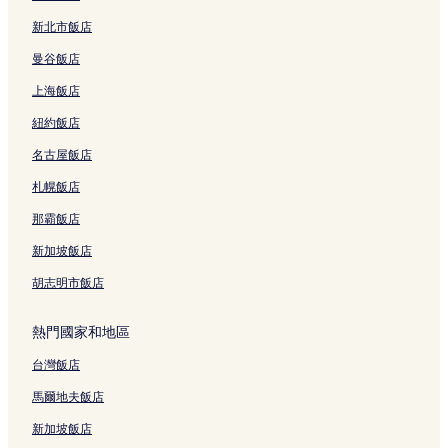
蔚藍海岸船夫附近的飯店
新北市飯店
馬約爾體育場附近的飯店
曼谷飯店
精選海灘附近的飯店
上海飯店
戴高樂將軍廣場附近的飯店
紐約飯店
鹽之路附近的飯店
名古屋飯店
普拉東海灘附近的飯店
札幌飯店
艾佳德飯店
波爾克羅勒海灘附近的飯店
那霸飯店
拉圖爾火鍋附近的飯店
新加坡飯店
拉方都飯店
胡志明市飯店
卡爾屈埃拉納飯店
熱門國家和地區
奧利烏勒拉保萊恩 - 伊埃爾站附近的飯店
台灣飯店
佩勒格蘭角海灘附近的飯店
馬爾地夫飯店
土倫的飯店式公寓
新加坡飯店