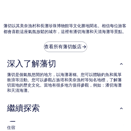
變
動，
可
能
受
藩切以其美奈漁村和長灘珍珠博物館等文化勝地聞名。相信每位旅客
到
都會喜歡這座氣氛放鬆的城市，這裡有潘切海灘和天清海灘等景點。
其
他
條
查看所有藩切飯店
款
限
制。
深入了解藩切
藩切是個氣氛悠閒的地方，以海灘著稱。您可以體驗釣魚和風箏
衝浪等活動。您可以參觀占族塔和美奈漁村等知名地標，了解藩
切當地的歷史文化。當地有很多地方值得參觀，例如：潘切海灘
和天清海灘。
繼續探索
住宿