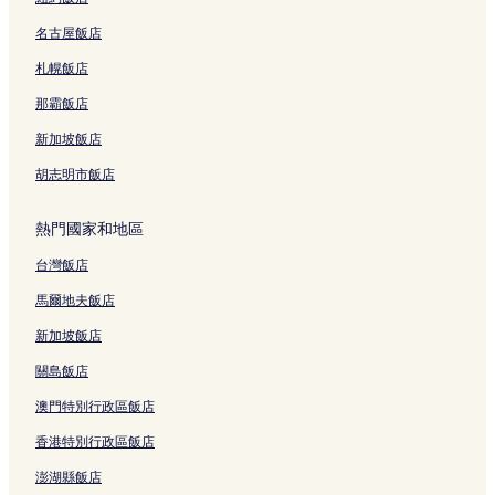
藩切的高爾夫飯店
名古屋飯店
藩切的Spa 飯店
札幌飯店
藩切的海灘飯店
藩切的商務飯店
那霸飯店
涵仙附近的寵物友善飯店
新加坡飯店
涵仙附近的設有健身中心的飯店
胡志明市飯店
美奈的Spa 飯店
熱門國家和地區
美奈的奢華飯店
台灣飯店
美奈的設有停車場的飯店
馬爾地夫飯店
美奈的設有游泳池的飯店
美奈的海灘飯店
新加坡飯店
美奈的溫泉飯店
關島飯店
咸順南的設有游泳池的飯店
澳門特別行政區飯店
柯夾的商務飯店
香港特別行政區飯店
柯夾的設有游泳池的飯店
澎湖縣飯店