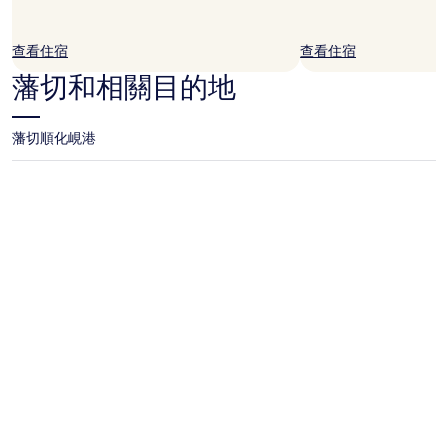
宿
1
晚
查看住宿
查看住宿
為
條
藩切和相關目的地
件
所
搜
藩切
順化
峴港
尋
到
的
價
格。
價
格
和
供
應
情
況
可
能
會
有
所