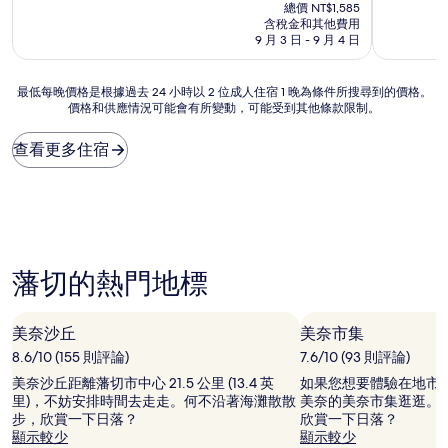
在
分
分
總價 NT$1,585
價
10
10
含稅金和其他費用
格
分，
分，
9 月 3 日 - 9 月 4 日
為
太
太
NT$1,395
棒
棒
最
最低每晚價格是根據過去 24 小時以 2 位成人住宿 1 晚為條件所搜尋到的價格。
了，
了，
價格和供應情況可能會有所變動，可能受到其他條款限制。
低
(5
(404
每
則
則
晚
評
評
查看更多住宿
價
論)
論)
格
是
根
據
過
去
藩切的熱門地標
24
小
時
美奈沙丘
美奈市集
以
8.6/10 (155 則評論)
7.6/10 (93 則評論)
2
位
美奈沙丘距離藩切市中心 21.5 公里 (13.4 英
如果您想要體驗在地市
成
里)，不妨安排時間去走走。何不沿著海灘散散
美奈的美奈市集逛逛。
人
步，欣賞一下日落？
欣賞一下日落？
住
顯示較少
顯示較少