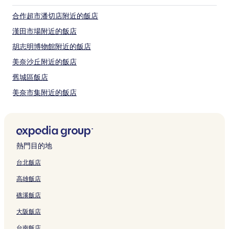
合作超市潘切店附近的飯店
漢田市場附近的飯店
胡志明博物館附近的飯店
美奈沙丘附近的飯店
舊城區飯店
美奈市集附近的飯店
紅沙丘附近的飯店
藩切飯店
長灘珍珠博物館附近的飯店
熱門目的地
海聯海灘市附近的飯店
台北飯店
洪龍觀景點附近的飯店
高雄飯店
Suoi Nuoc 海灘飯店
礁溪飯店
美奈飯店
大阪飯店
美奈漁村附近的飯店
台南飯店