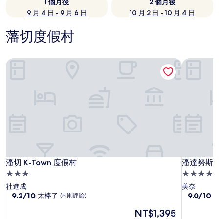
1 個月後
2 個月後
9 月 4 日 - 9 月 6 日
10 月 2 日 - 10 月 4 日
藩切度假村
潘切 K-Town 度假村
潘達努斯
潘切 K-Town 度假村
潘達努斯
潘切 K-Town 度假村
潘達努斯
3.0
4.0
星
星
社進成
美奈
級
9.2
級
9.0
9.2/10
9.0/10
太棒了
(5 則評論)
分，
分，
住
住
現
NT$1,395
滿
滿
宿
宿