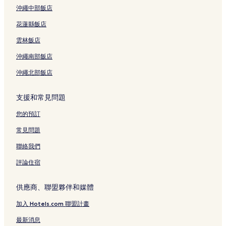
咸進的海灘飯店
沖繩中部飯店
咸進的提供免費早餐的飯店
花蓮縣飯店
咸進的設有游泳池的飯店
雲林飯店
咸進的設有健身中心的飯店
沖繩南部飯店
Suoi Nuoc 海灘的度假村
沖繩北部飯店
美奈的度假村
涵仙的旅館
支援和常見問題
藩切的旅館
您的預訂
咸進的度假村
常見問題
咸進的旅館
聯絡我們
咸順南的度假村
評論住宿
咸進 4 星級飯店
藩切 4 星級飯店
供應商、聯盟夥伴和媒體
藩切 5 星級飯店
加入 Hotels.com 聯盟計畫
藩切 2 星級飯店
最新消息