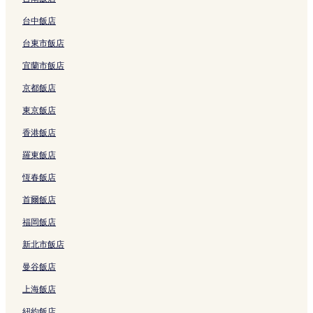
美奈中央海灘飯店
台中飯店
海鏈高爾夫球場附近的飯店
廊文計飯店
台東市飯店
咸進飯店
宜蘭市飯店
育青學校附近的飯店
京都飯店
美奈海灘附近的飯店
東京飯店
凡錐圖廟附近的飯店
香港飯店
靈山長壽寺附近的飯店
羅東飯店
富海海灘飯店
恆春飯店
Suoi Nuoc 海灘的海灘飯店
首爾飯店
Suoi Nuoc 海灘的Spa 飯店
福岡飯店
藩切的平價飯店
新北市飯店
藩切的設有健身中心的飯店
曼谷飯店
藩切的寵物友善飯店
上海飯店
藩切的奢華飯店
紐約飯店