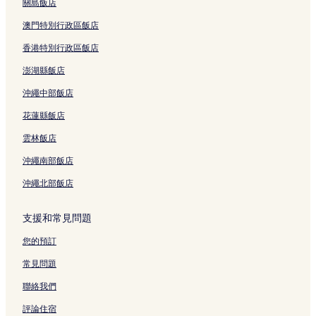
希爾達爾飯店
關島飯店
麥格理希爾斯飯店
澳門特別行政區飯店
恩瑞斯海洋浴場附近的飯店
香港特別行政區飯店
White Barn Pokolbin附近的飯店
澎湖縣飯店
艾爾莫谷飯店
沖繩中部飯店
史蒂芬斯港飯店
花蓮縣飯店
達力飯店
雲林飯店
肖爾灣飯店
沖繩南部飯店
邦貢海灘附近的飯店
沖繩北部飯店
史蒂芬港酒莊附近的飯店
瓦拉拉國家公園附近的飯店
支援和常見問題
茶園鷹巢橋附近的飯店
您的預訂
皮特納克里飯店
常見問題
溫德姆莊園附近的飯店
聯絡我們
獵人谷野生動物園附近的飯店
評論住宿