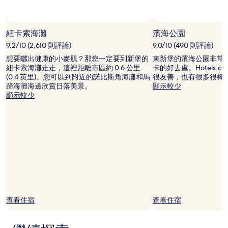
宿
1
晚
為
紐卡索海灘
濱海公園
條
9.2/10 (2,610 則評論)
9.0/10 (490 則評論)
件
所
想要曬出健康的小麥肌？那您一定要到新堡的
東新堡的濱海公園非常
搜
紐卡索海灘走走，這裡距離市區約 0.6 公里
卡的好去處。Hotels.
尋
(0.4 英里)。您可以到附近的諾比斯角海灘和馬
很友善，也有很多很棒
到
蹄海灘海邊欣賞日落美景。
顯示較少
的
顯示較少
價
格。
價
格
和
供
應
情
況
可
能
查看住宿
查看住宿
會
有
所