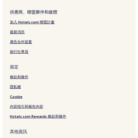
漢彌爾頓飯店
梅里韋瑟飯店
供應商、聯盟夥伴和媒體
希漢普頓飯店
加入 Hotels.com 聯盟計畫
天鵝海海角飯店
最新消息
北萊姆頓飯店
廣告合作提案
紐卡索付費區內轉乘站附近的飯店
旅行社專員
主教橋飯店
獵人谷花園附近的飯店
規定
Bimbadgen Palmers Lane附近的飯店
條款和條件
亞當斯敦飯店
隱私權
卡麥隆公園飯店
Cookie
太平洋沙丘高爾夫球場附近的飯店
內容指引和報告內容
波高爾賓飯店
Hotels.com Rewards 條款和條件
北角燈塔附近的飯店
天鵝灣飯店
其他資訊