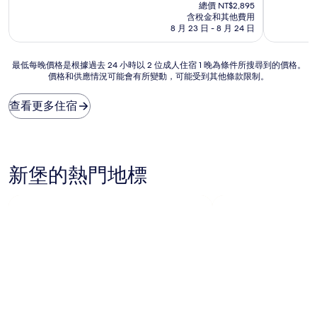
在
分
分
總價 NT$2,895
價
10
10
含稅金和其他費用
格
分，
分，
8 月 23 日 - 8 月 24 日
為
不
好
NT$2,632
錯
極
最
最低每晚價格是根據過去 24 小時以 2 位成人住宿 1 晚為條件所搜尋到的價格。
哦，
了，
價格和供應情況可能會有所變動，可能受到其他條款限制。
低
(1,002
(93
每
則
則
晚
評
評
查看更多住宿
價
論)
論)
格
是
根
據
新堡的熱門地標
過
去
24
小
時
以
2
位
成
人
住