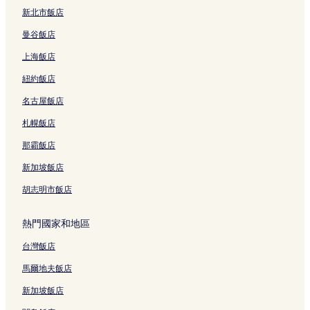
新北市飯店
新堡國際曲棍球中心附近的飯店
曼谷飯店
恆福山附近的飯店
上海飯店
洞窟海灘飯店
紐約飯店
尼爾森灣達爾博拉碼頭附近的飯店
名古屋飯店
弗萊徹飯店
華亞搭站附近的飯店
札幌飯店
梅特蘭站附近的飯店
那霸飯店
貝爾博德高地飯店
新加坡飯店
美特蘭飯店
胡志明市飯店
海岸步道起點附近的飯店
熱門國家和地區
威爾飯店
台灣飯店
吉利比飯店
船港飯店
馬爾地夫飯店
基思·塔洛克酒莊附近的飯店
新加坡飯店