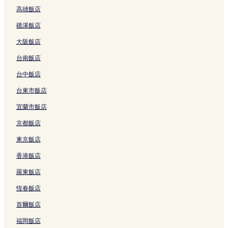
高雄飯店
達德利海灘的汽車旅館
礁溪飯店
麥覺理湖飯店
大阪飯店
威廉敦機場附近的飯店
台南飯店
藍灣飯店
庫里庫裡飯店
台中飯店
洛恩飯店
台東市飯店
北方入口飯店
宜蘭市飯店
彼得森酒莊附近的飯店
京都飯店
David Hook 酒庄附近的飯店
東京飯店
艾莉森飯店
香港飯店
麥覺里湖附近的飯店
羅東飯店
恩瑞斯鎮飯店
恆春飯店
湖港飯店
首爾飯店
鳳凰公園飯店
福岡飯店
卡賓街保護區附近的飯店