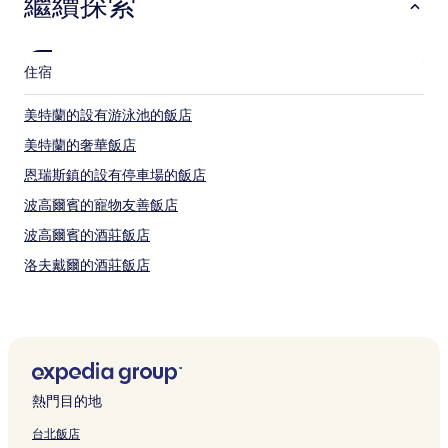
繼續探索
變
動，
可
能
住宿
受
到
其
美特蘭的設有游泳池的飯店
他
美特蘭的奢華飯店
條
款
恩瑞斯鎮的設有停車場的飯店
限
制。
波高爾賓的寵物友善飯店
波高爾賓的酒莊飯店
洛夫戴爾的酒莊飯店
獵人谷的提供無線上網的飯店
獵人谷的親子飯店
馬蹄海灘 5 星級飯店
美特蘭 4 星級飯店
熱門目的地
Salamander 灣 2 星級飯店
台北飯店
新堡的汽車旅館