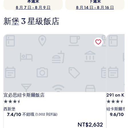
本週末
下週末
8 月 7 日 - 8 月 9 日
8 月 14 日 - 8 月 16 日
新堡 3 星級飯店
宜必思紐卡斯爾飯店
291 on Kin
宜必思紐卡斯爾飯店
291 on Kin
宜必思紐卡斯爾飯店
291 on Ki
3.5
3.5
星
星
西新堡
紐卡斯爾市
級
7.4
級
9.6
7.4/10
9.6/10
不錯哦
(1,002 則評論)
分，
分，
住
住
現
NT$2,632
滿
滿
宿
宿