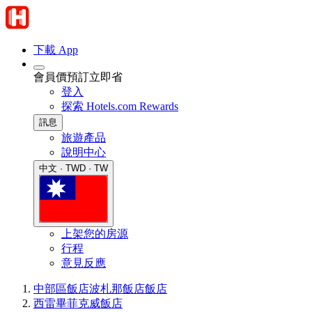
下載 App
會員價預訂立即省
登入
探索 Hotels.com Rewards
訊息
旅遊產品
說明中心
中文 · TWD · TW
上架您的房源
行程
意見反應
中部區飯店
波札那飯店
飯店
西雷畢菲克威飯店