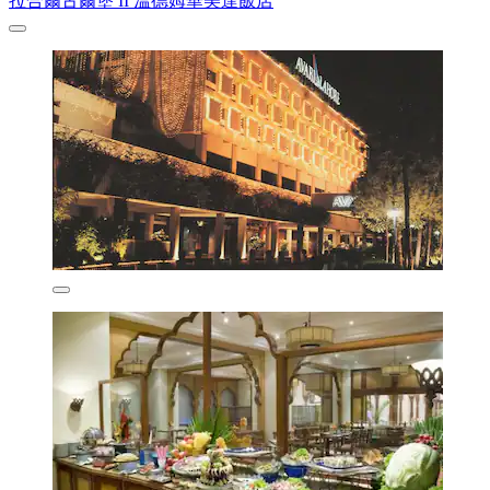
拉合爾古爾堡 II 溫德姆華美達飯店