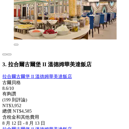
3. 拉合爾古爾堡 II 溫德姆華美達飯店
拉合爾古爾堡 II 溫德姆華美達飯店
古爾貝格
8.6/10
有夠讚
(199 則評論)
NT$3,952
總價 NT$4,585
含稅金和其他費用
8 月 12 日 - 8 月 13 日