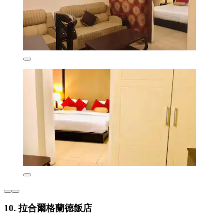
10. 拉合爾格蘭德飯店