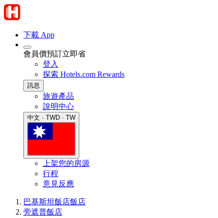
下載 App
會員價預訂立即省
登入
探索 Hotels.com Rewards
訊息
旅遊產品
說明中心
中文 · TWD · TW
上架您的房源
行程
意見反應
巴基斯坦飯店
飯店
旁遮普飯店