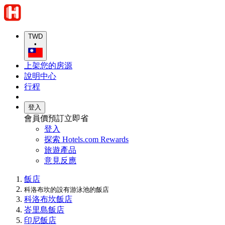
TWD
•
上架您的房源
說明中心
行程
登入
會員價預訂立即省
登入
探索 Hotels.com Rewards
旅遊產品
意見反應
飯店
科洛布坎的設有游泳池的飯店
科洛布坎飯店
峇里島飯店
印尼飯店