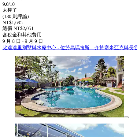
9.0/10
太棒了
(130 則評論)
NT$1,695
總價 NT$2,051
含稅金和其他費用
9 月 8 日 - 9 月 9 日
比達達里別墅與水療中心 - 位於烏瑪拉斯，介於塞米亞克與長