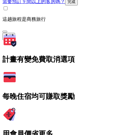
需要預訂 9 間以上的客房嗎？
完成
這趟旅程是商務旅行
搜尋
計畫有變免費取消選項
每晚住宿均可賺取獎勵
用會員價省更多