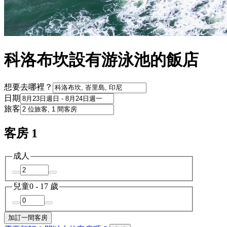
科洛布坎設有游泳池的飯店
想要去哪裡？
日期
旅客
客房 1
成人
兒童
0 - 17 歲
加訂一間客房