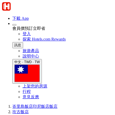
下載 App
會員價預訂立即省
登入
探索 Hotels.com Rewards
訊息
旅遊產品
說明中心
中文 · TWD · TW
上架您的房源
行程
意見反應
峇里島飯店
印尼飯店
飯店
坎古飯店