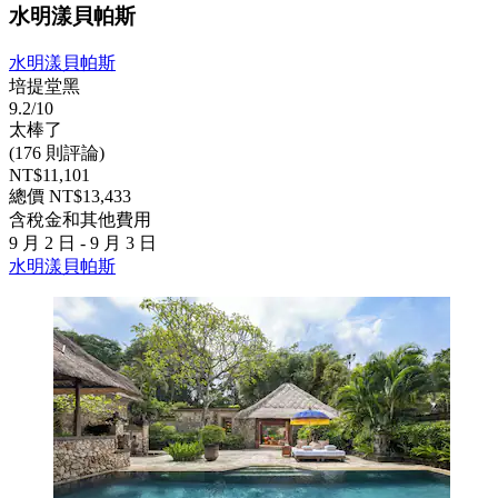
水明漾貝帕斯
水明漾貝帕斯
培提堂黑
9.2/10
太棒了
(176 則評論)
NT$11,101
總價 NT$13,433
含稅金和其他費用
9 月 2 日 - 9 月 3 日
水明漾貝帕斯