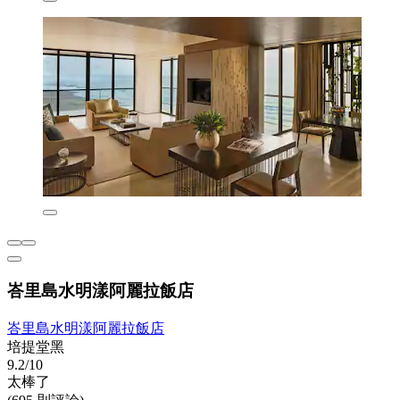
峇里島水明漾阿麗拉飯店
峇里島水明漾阿麗拉飯店
培提堂黑
9.2/10
太棒了