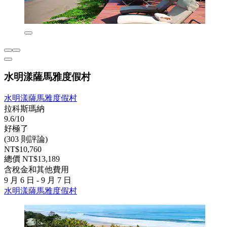
水明漾薩馬雅度假村
水明漾薩馬雅度假村
拉科斯瑪納
9.6/10
好極了
(303 則評論)
NT$10,760
總價 NT$13,189
含稅金和其他費用
9 月 6 日 - 9 月 7 日
水明漾薩馬雅度假村