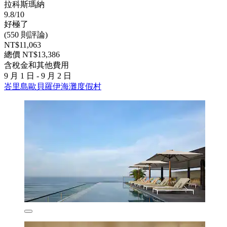
拉科斯瑪納
9.8/10
好極了
(550 則評論)
NT$11,063
總價 NT$13,386
含稅金和其他費用
9 月 1 日 - 9 月 2 日
峇里島歐貝羅伊海灘度假村