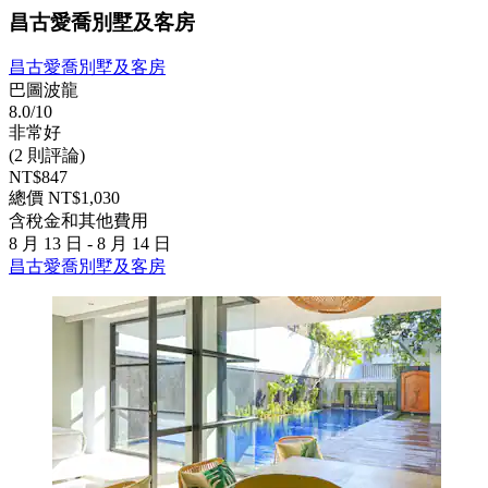
昌古愛喬別墅及客房
昌古愛喬別墅及客房
巴圖波龍
8.0/10
非常好
(2 則評論)
NT$847
總價 NT$1,030
含稅金和其他費用
8 月 13 日 - 8 月 14 日
昌古愛喬別墅及客房