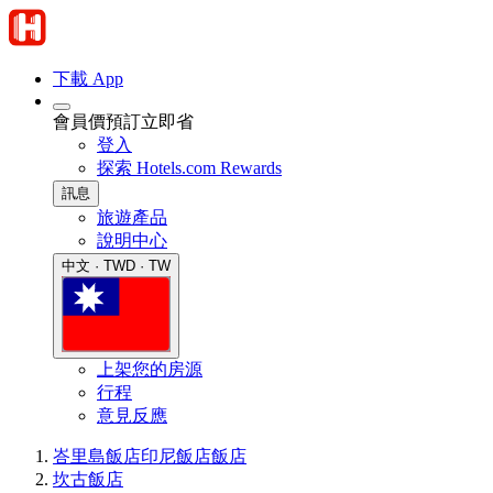
下載 App
會員價預訂立即省
登入
探索 Hotels.com Rewards
訊息
旅遊產品
說明中心
中文 · TWD · TW
上架您的房源
行程
意見反應
峇里島飯店
印尼飯店
飯店
坎古飯店