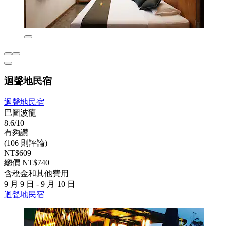
迴聲地民宿
迴聲地民宿
巴圖波龍
8.6/10
有夠讚
(106 則評論)
NT$609
總價 NT$740
含稅金和其他費用
9 月 9 日 - 9 月 10 日
迴聲地民宿