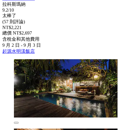
拉科斯瑪納
9.2/10
太棒了
(57 則評論)
NT$2,221
總價 NT$2,697
含稅金和其他費用
9 月 2 日 - 9 月 3 日
起源水明漾飯店