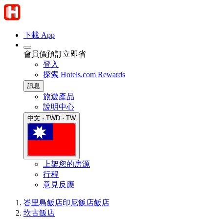
下載 App
會員價預訂立即省
登入
探索 Hotels.com Rewards
訊息
旅遊產品
說明中心
中文 · TWD · TW
上架您的房源
行程
意見反應
峇里島飯店
印尼飯店
飯店
坎古飯店