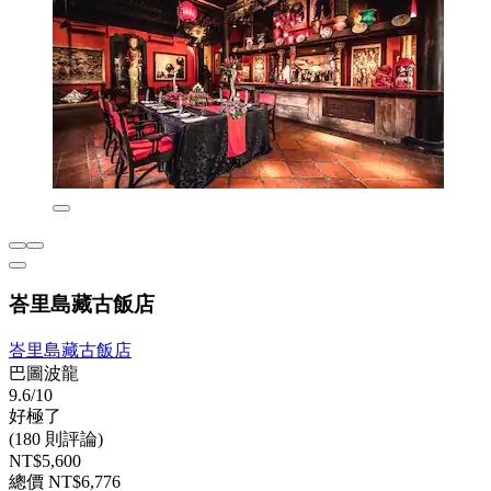
峇里島藏古飯店
峇里島藏古飯店
巴圖波龍
9.6/10
好極了
(180 則評論)
NT$5,600
總價 NT$6,776