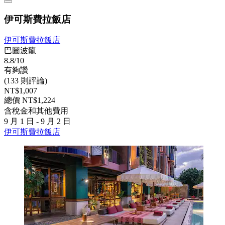
伊可斯費拉飯店
伊可斯費拉飯店
巴圖波龍
8.8/10
有夠讚
(133 則評論)
NT$1,007
總價 NT$1,224
含稅金和其他費用
9 月 1 日 - 9 月 2 日
伊可斯費拉飯店