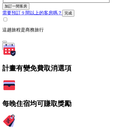
加訂一間客房
需要預訂 9 間以上的客房嗎？
完成
這趟旅程是商務旅行
搜尋
計畫有變免費取消選項
每晚住宿均可賺取獎勵