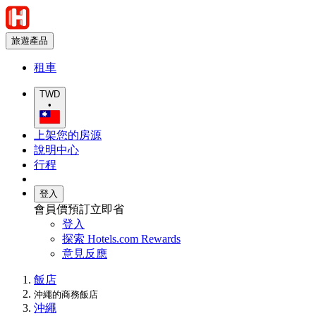
旅遊產品
租車
TWD
•
上架您的房源
說明中心
行程
登入
會員價預訂立即省
登入
探索 Hotels.com Rewards
意見反應
飯店
沖繩的商務飯店
沖繩