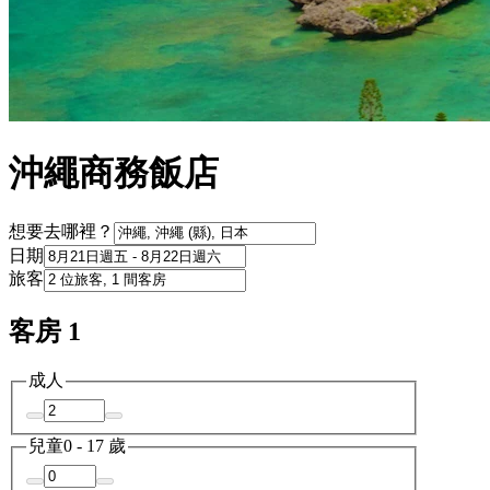
沖繩商務飯店
想要去哪裡？
日期
旅客
客房 1
成人
兒童
0 - 17 歲