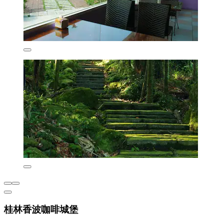
桂林香波咖啡城堡