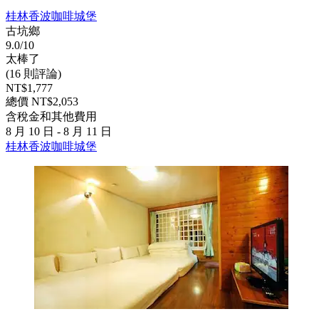
桂林香波咖啡城堡
古坑鄉
9.0/10
太棒了
(16 則評論)
NT$1,777
總價 NT$2,053
含稅金和其他費用
8 月 10 日 - 8 月 11 日
桂林香波咖啡城堡