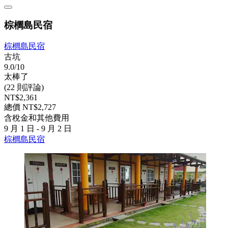
棕櫚島民宿
棕櫚島民宿
古坑
9.0/10
太棒了
(22 則評論)
NT$2,361
總價 NT$2,727
含稅金和其他費用
9 月 1 日 - 9 月 2 日
棕櫚島民宿