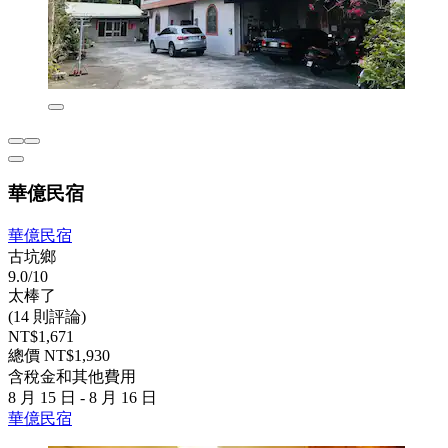
華億民宿
華億民宿
古坑鄉
9.0/10
太棒了
(14 則評論)
NT$1,671
總價 NT$1,930
含稅金和其他費用
8 月 15 日 - 8 月 16 日
華億民宿