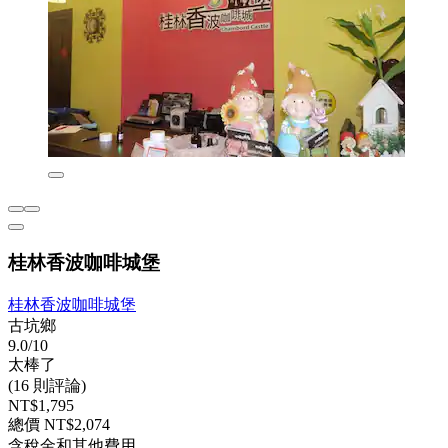
桂林香波咖啡城堡
桂林香波咖啡城堡
古坑鄉
9.0/10
太棒了
(16 則評論)
NT$1,795
總價 NT$2,074
含稅金和其他費用