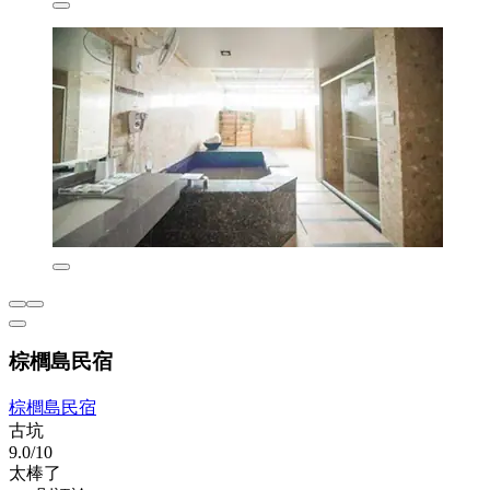
棕櫚島民宿
棕櫚島民宿
古坑
9.0/10
太棒了