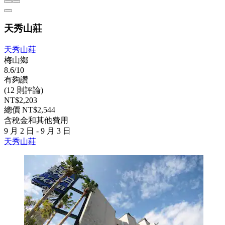
天秀山莊
天秀山莊
梅山鄉
8.6/10
有夠讚
(12 則評論)
NT$2,203
總價 NT$2,544
含稅金和其他費用
9 月 2 日 - 9 月 3 日
天秀山莊