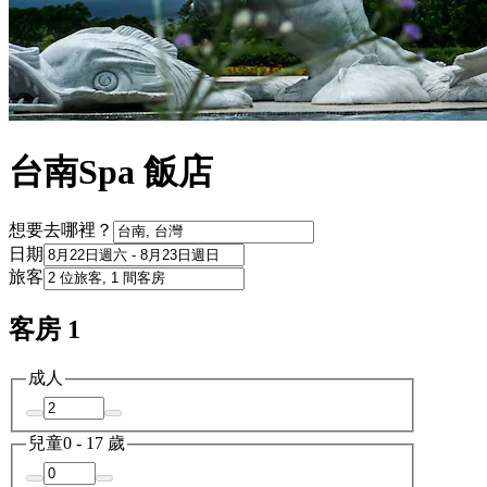
台南Spa 飯店
想要去哪裡？
日期
旅客
客房 1
成人
兒童
0 - 17 歲