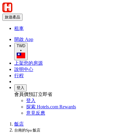
旅遊產品
租車
開啟 App
TWD
•
上架您的房源
說明中心
行程
登入
會員價預訂立即省
登入
探索 Hotels.com Rewards
意見反應
飯店
台南的Spa 飯店