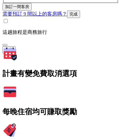
加訂一間客房
需要預訂 9 間以上的客房嗎？
完成
這趟旅程是商務旅行
搜尋
計畫有變免費取消選項
每晚住宿均可賺取獎勵