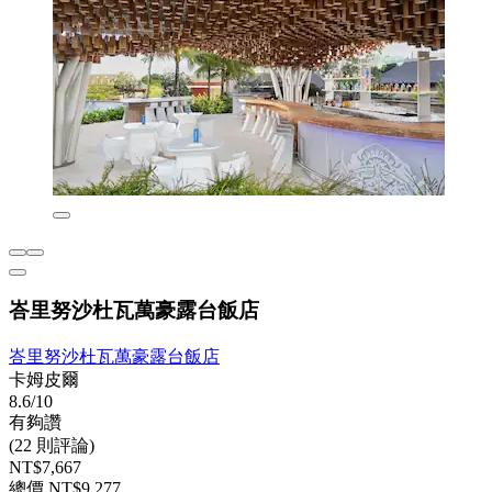
峇里努沙杜瓦萬豪露台飯店
峇里努沙杜瓦萬豪露台飯店
卡姆皮爾
8.6/10
有夠讚
(22 則評論)
NT$7,667
總價 NT$9,277