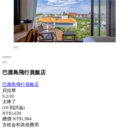
巴厘島飛行員飯店
巴厘島飛行員飯店
貝拉華
9.2/10
太棒了
(10 則評論)
NT$1,639
總價 NT$1,984
含稅金和其他費用