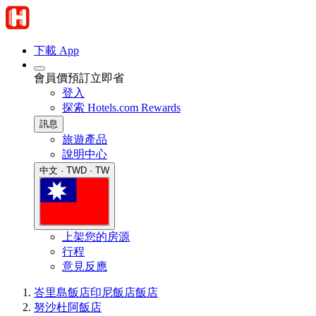
下載 App
會員價預訂立即省
登入
探索 Hotels.com Rewards
訊息
旅遊產品
說明中心
中文 · TWD · TW
上架您的房源
行程
意見反應
峇里島飯店
印尼飯店
飯店
努沙杜阿飯店