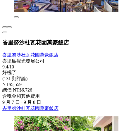
峇里努沙杜瓦花園萬豪飯店
峇里努沙杜瓦花園萬豪飯店
峇里島觀光發展公司
9.4/10
好極了
(131 則評論)
NT$5,559
總價 NT$6,726
含稅金和其他費用
9 月 7 日 - 9 月 8 日
峇里努沙杜瓦花園萬豪飯店