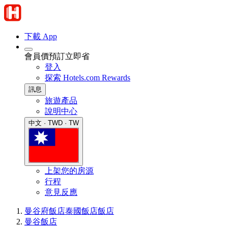
下載 App
會員價預訂立即省
登入
探索 Hotels.com Rewards
訊息
旅遊產品
說明中心
中文 · TWD · TW
上架您的房源
行程
意見反應
曼谷府飯店
泰國飯店
飯店
曼谷飯店