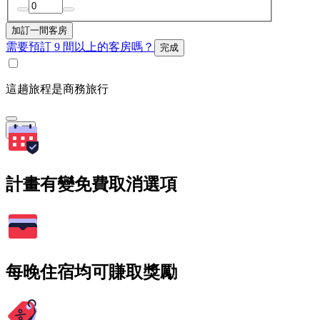
加訂一間客房
需要預訂 9 間以上的客房嗎？
完成
這趟旅程是商務旅行
搜尋
計畫有變免費取消選項
每晚住宿均可賺取獎勵