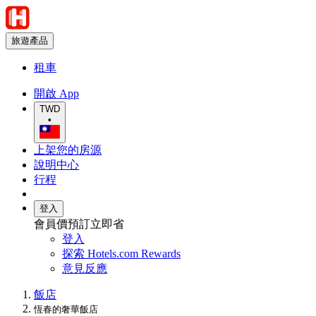
旅遊產品
租車
開啟 App
TWD
•
上架您的房源
說明中心
行程
登入
會員價預訂立即省
登入
探索 Hotels.com Rewards
意見反應
飯店
恆春的奢華飯店