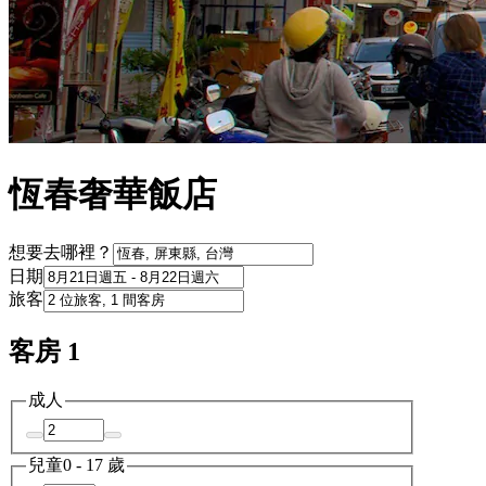
恆春奢華飯店
想要去哪裡？
日期
旅客
客房 1
成人
兒童
0 - 17 歲