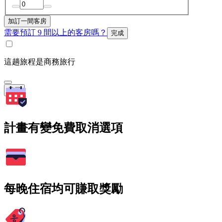
加訂一間客房
需要預訂 9 間以上的客房嗎？
完成
這趟旅程是商務旅行
搜尋
計畫有變免費取消選項
每晚住宿均可賺取獎勵