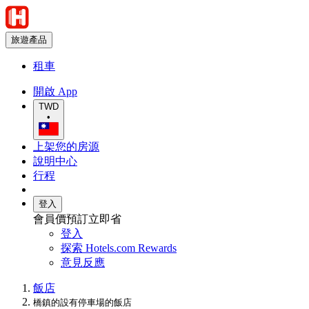
旅遊產品
租車
開啟 App
TWD
•
上架您的房源
說明中心
行程
登入
會員價預訂立即省
登入
探索 Hotels.com Rewards
意見反應
飯店
橋鎮的設有停車場的飯店