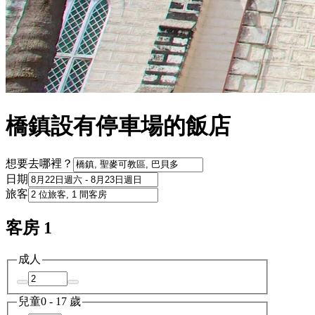
橋鎮設有停車場的飯店
想要去哪裡？
日期
旅客
客房 1
成人
兒童
0 - 17 歲