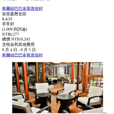
希爾頓巴巴多斯渡假村
加里森歷史區
8.4/10
非常好
(1,009 則評論)
NT$8,277
總價 NT$10,243
含稅金和其他費用
9 月 4 日 - 9 月 5 日
希爾頓巴巴多斯渡假村