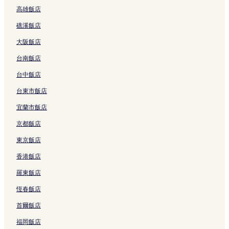
高雄飯店
台中的商務飯店
礁溪飯店
台中的性別友善飯店
大阪飯店
台中的提供免費早餐的飯店
台南飯店
台中的奢華飯店
台中飯店
台中的溫泉飯店
台中的設有健身中心的飯店
台東市飯店
台中的設有游泳池的飯店
宜蘭市飯店
台中的Spa 飯店
京都飯店
台中的設有停車場的飯店
東京飯店
台中的親子飯店
香港飯店
台中的寵物友善飯店
羅東飯店
草悟道 3 星級飯店
恆春飯店
草悟道 4 星級飯店
首爾飯店
一中街夜市 3 星級飯店
福岡飯店