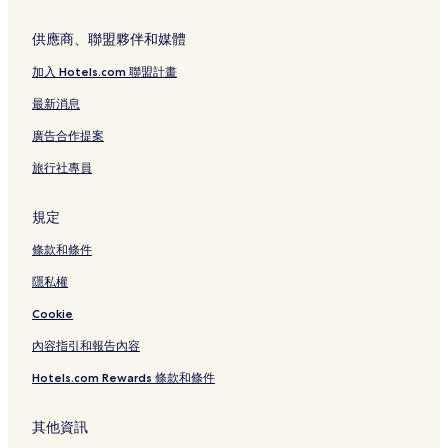
西區飯店
東海大學附近的飯店
供應商、聯盟夥伴和媒體
台中太原火車站附近的飯店
加入 Hotels.com 聯盟計畫
高鐵台中站附近的飯店
最新消息
台中豐原火車站附近的飯店
廣告合作提案
台中飯店
旅行社專員
大坑附近的飯店
忠孝夜市附近的飯店
規定
台中大遠百百貨附近的飯店
條款和條件
台中清水火車站附近的飯店
隱私權
大學區飯店
Cookie
台中公園附近的飯店
內容指引和報告內容
台中大甲火車站附近的飯店
Hotels.com Rewards 條款和條件
臺中市立臺中第一高級中等學校附近的飯店
動漫彩繪巷附近的飯店
其他資訊