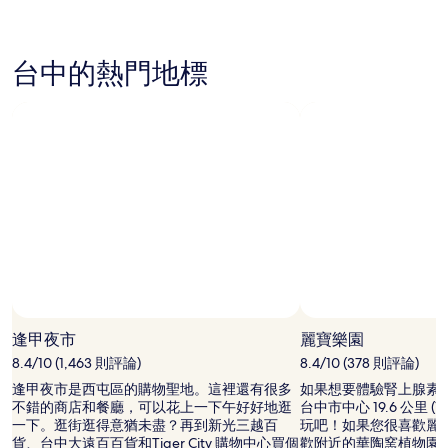
根
據
過
去
台中的熱門地標
24
小
時
以
2
位
成
人
住
宿
1
晚
為
條
件
逢甲夜市
麗寶樂園
所
8.4/10 (1,463 則評論)
8.4/10 (378 則評論)
搜
尋
逢甲夜市是西屯區的購物聖地。這裡還有很多
如果想要體驗腎上腺素
到
不錯的商店和餐廳，可以花上一下午好好地逛
台中市中心 19.6 公里 (
的
一下。逛街逛得意猶未盡？再到新光三越百
玩吧！如果您很喜歡麗
價
貨、台中大遠百百貨和Tiger City 購物中心買個
歡附近的華陶窯植物園