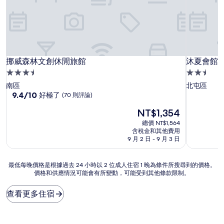
挪威森林文創休閒旅館
沐夏會館
挪威森林文創休閒旅館
沐夏會館
3.5
2.5
星
星
南區
北屯區
級
9.4
級
9.4/10
好極了
(70 則評論)
分，
住
住
現
NT$1,354
滿
宿
宿
在
分
總價 NT$1,564
價
10
含稅金和其他費用
格
分，
9 月 2 日 - 9 月 3 日
為
好
NT$1,354
極
最
最低每晚價格是根據過去 24 小時以 2 位成人住宿 1 晚為條件所搜尋到的價格。
了，
價格和供應情況可能會有所變動，可能受到其他條款限制。
低
(70
每
則
晚
評
查看更多住宿
價
論)
格
是