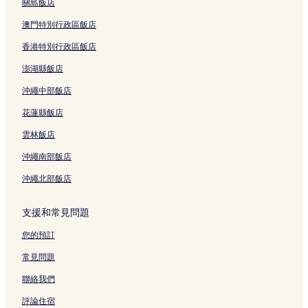
崇光百貨附近的飯店
關島飯店
道禾六藝文化館附近的飯店
澳門特別行政區飯店
臺中市洲際棒球場附近的飯店
香港特別行政區飯店
台中文化創意產業園區附近的飯店
澎湖縣飯店
中國醫藥大學附近的飯店
沖繩中部飯店
東協廣場附近的飯店
花蓮縣飯店
審計新村附近的飯店
雲林飯店
草悟道附近的飯店
沖繩南部飯店
文心森林公園附近的飯店
沖繩北部飯店
綠川水岸廊道附近的飯店
成功嶺營區附近的飯店
支援和常見問題
保安宮附近的飯店
您的預訂
台中潭子火車站附近的飯店
常見問題
勤美誠品綠園道附近的飯店
聯絡我們
台中火車站附近的飯店
評論住宿