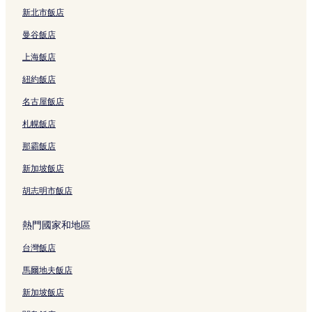
一中街夜市 2 星級飯店
新北市飯店
台中 2 星級飯店
曼谷飯店
台中 5 星級飯店
上海飯店
台中 4 星級飯店
紐約飯店
台中 3 星級飯店
名古屋飯店
草悟道的青年旅館
札幌飯店
草悟道的旅館
一中街夜市的旅館
那霸飯店
一中街夜市的青年旅館
新加坡飯店
台中的旅館
胡志明市飯店
台中的青年旅館
熱門國家和地區
台中的民宿
台灣飯店
秋紅谷景觀生態公園的旅館
馬爾地夫飯店
新社區的民宿
臺中榮民總醫院附近的飯店
新加坡飯店