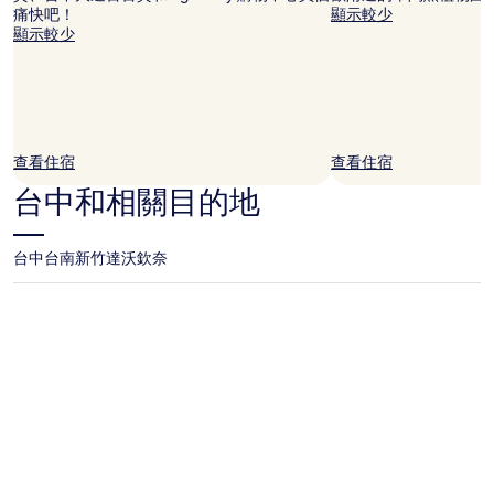
格。
痛快吧！
顯示較少
價
顯示較少
格
和
供
應
情
況
查看住宿
查看住宿
可
能
台中和相關目的地
會
有
所
台中
台南
新竹
達沃
欽奈
變
動，
可
能
受
到
其
他
條
款
限
制。