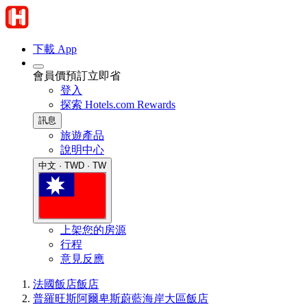
下載 App
會員價預訂立即省
登入
探索 Hotels.com Rewards
訊息
旅遊產品
說明中心
中文 · TWD · TW
上架您的房源
行程
意見反應
法國飯店
飯店
普羅旺斯阿爾卑斯蔚藍海岸大區飯店