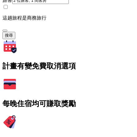
旅客
這趟旅程是商務旅行
搜尋
計畫有變免費取消選項
每晚住宿均可賺取獎勵