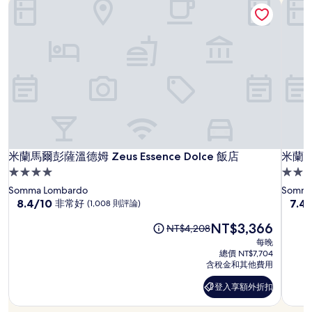
惠
米蘭馬爾彭薩溫德姆 Zeus Essence Dolce 飯店
米蘭
宿
7
期
1
日
間：
晚
-
為
條
8
件
月
所
9
搜
日
尋
到
的
價
米
米
米
米蘭馬爾彭薩溫德姆 Zeus Essence Dolce 飯店
米蘭
米蘭馬爾彭薩溫德姆 Zeus Essence Dolce 飯店
米蘭
格。
蘭
蘭
蘭
價
4.0
4.0
格
馬
馬
馬
星
星
Somma Lombardo
Somma
和
爾
爾
爾
級
8.4
級
7.4
8.4/10
7.4
非常好
(1,008 則評論)
供
分，
分，
彭
彭
蓬
住
住
應
現
NT$3,366
滿
滿
原
NT$4,208
薩
薩
薩
宿
宿
情
在
分
分
先
每晚
況
溫
溫
希
價
10
10
價
總價 NT$7,704
可
德
德
爾
格
分，
分，
格
含稅金和其他費用
能
為
姆
非
姆
頓
不
為
會
登入享額外折扣
NT$3,366
常
錯
NT$4,208
登
Zeus
Zeus
花
有
好，
哦，
入
Essence
Essen
園
所