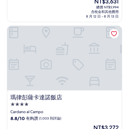
現
NT$3,631
滿
宿
在
分
總價 NT$3,994
價
含稅金和其他費用
10
格
8 月 12 日 - 8 月 13 日
分，
為
非
NT$3,631
瑪律彭薩卡達諾飯店
常
好，
(1,002
則
評
論)
瑪律彭薩卡達諾飯店
瑪律彭薩卡達諾飯店
4.0
星
Cardano al Campo
級
8.8
8.8/10
有夠讚
(1,003 則評論)
住
分，
現
NT$3,272
滿