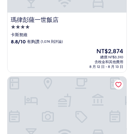
瑪律彭薩一世飯店
瑪律彭薩一世飯店
4.0
星
卡斯努維
級
8.8
8.8/10
有夠讚
(1,074 則評論)
住
分，
現
NT$2,874
滿
宿
在
分
總價 NT$3,310
價
含稅金和其他費用
10
格
8 月 12 日 - 8 月 13 日
分，
為
有
NT$2,874
米蘭馬爾彭薩機場皇冠假日飯店 IHG 旗下飯店
夠
讚，
(1,074
則
評
論)