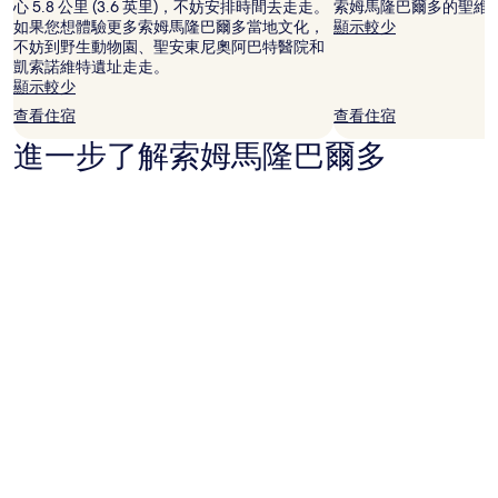
心 5.8 公里 (3.6 英里)，不妨安排時間去走走。
索姆馬隆巴爾多的聖維
如果您想體驗更多索姆馬隆巴爾多當地文化，
顯示較少
不妨到野生動物園、聖安東尼奧阿巴特醫院和
凱索諾維特遺址走走。
顯示較少
查看住宿
查看住宿
進一步了解索姆馬隆巴爾多