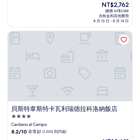
住
現
NT$2,762
滿
宿
在
分
總價 NT$3,188
價
含稅金和其他費用
10
格
8 月 13 日 - 8 月 14 日
分，
為
非
NT$2,762
貝斯特韋斯特卡瓦利瑞德拉科洛納飯店
常
好，
(630
則
評
論)
貝斯特韋斯特卡瓦利瑞德拉科洛納飯店
貝斯特韋斯特卡瓦利瑞德拉科洛納飯店
4.0
星
Cardano al Campo
級
8.2
8.2/10
非常好
(1,002 則評論)
住
分，