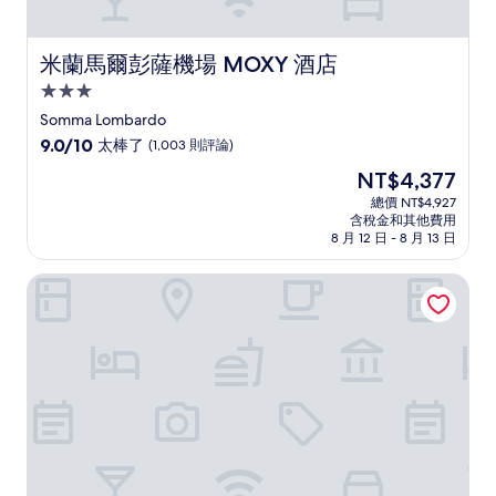
米蘭馬爾彭薩機場 MOXY 酒店
米蘭馬爾彭薩機場 MOXY 酒店
3.0
星
Somma Lombardo
級
9.0
9.0/10
太棒了
(1,003 則評論)
住
分，
現
NT$4,377
滿
宿
在
分
總價 NT$4,927
價
含稅金和其他費用
10
格
8 月 12 日 - 8 月 13 日
分，
為
太
NT$4,377
米蘭馬爾彭薩溫德姆 Zeus Essence Dolce 飯店
棒
了，
(1,003
則
評
論)