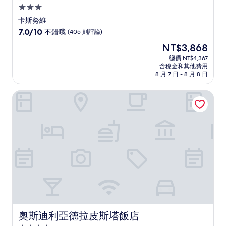
3.0
星
卡斯努維
級
7.0
7.0/10
不錯哦
(405 則評論)
住
分，
現
NT$3,868
滿
宿
在
分
總價 NT$4,367
價
含稅金和其他費用
10
格
8 月 7 日 - 8 月 8 日
分，
為
不
NT$3,868
奧斯迪利亞德拉皮斯塔飯店
錯
哦，
(405
則
評
論)
奧斯迪利亞德拉皮斯塔飯店
奧斯迪利亞德拉皮斯塔飯店