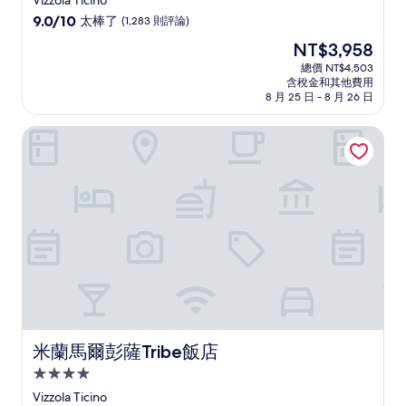
Vizzola Ticino
級
9.0
9.0/10
太棒了
(1,283 則評論)
住
分，
現
NT$3,958
滿
宿
在
分
總價 NT$4,503
價
含稅金和其他費用
10
格
8 月 25 日 - 8 月 26 日
分，
為
太
NT$3,958
米蘭馬爾彭薩Tribe飯店
棒
了，
(1,283
則
評
論)
米蘭馬爾彭薩Tribe飯店
米蘭馬爾彭薩Tribe飯店
4.0
星
Vizzola Ticino