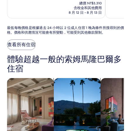
在
分
分
總價 NT$3,310
飯
飯
機
價
10
10
含稅金和其他費用
店
店
場
格
分，
分，
8 月 12 日 - 8 月 13 日
為
有
快
非
NT$2,874
夠
常
捷
最
最低每晚價格是根據過去 24 小時以 2 位成人住宿 1 晚為條件所搜尋到的價
讚，
好，
假
格。價格和供應情況可能會有所變動，可能受到其他條款限制。
低
(1074)
(1009)
日
每
晚
飯
查看所有住宿
價
店
格
體驗超越一般的索姆馬隆巴爾多
IHG
是
旗
根
住宿
下
據
過
飯
去
搜尋出租公寓
搜尋附設浴缸的住宿
搜尋寵物友善
店
24
小
時
以
2
位
成
人
住