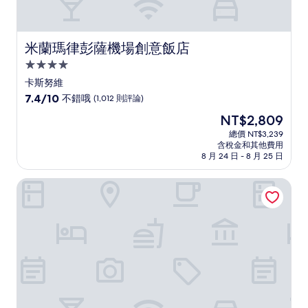
米蘭瑪律彭薩機場創意飯店
米蘭瑪律彭薩機場創意飯店
4.0
星
卡斯努維
級
7.4
7.4/10
不錯哦
(1,012 則評論)
住
分，
現
NT$2,809
滿
宿
在
分
總價 NT$3,239
價
含稅金和其他費用
10
格
8 月 24 日 - 8 月 25 日
分，
為
不
NT$2,809
森林中的房子飯店
錯
哦，
(1,012
則
評
論)