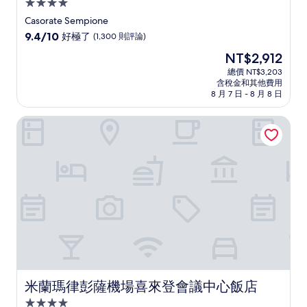
4.0
星
Casorate Sempione
級
9.4
9.4/10
好極了
(1,300 則評論)
住
分，
現
NT$2,912
滿
宿
在
分
總價 NT$3,203
價
含稅金和其他費用
10
格
8 月 7 日 - 8 月 8 日
分，
為
好
NT$2,912
米蘭瑪律彭薩機場喜來登會議中心飯店
極
了，
(1,300
則
評
論)
米蘭瑪律彭薩機場喜來登會議中心飯店
米蘭瑪律彭薩機場喜來登會議中心飯店
4.0