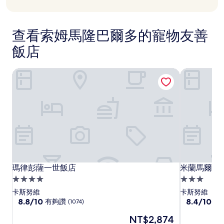
享
(1,008
(1,00
變
Dolce
Dolce
飯
額
則
則
動，
飯
飯
外
店
評
評
可
折
店
店
論)
論)
查看索姆馬隆巴爾多的寵物友善
能
扣
受
飯店
到
其
他
瑪律彭薩一世飯店
米蘭馬爾彭薩
條
款
限
制。
瑪
瑪
米
瑪律彭薩一世飯店
米蘭馬爾彭薩
瑪律彭薩一世飯店
米蘭馬爾彭薩
律
律
蘭
4.0
3.0
彭
彭
馬
星
星
卡斯努維
卡斯努維
薩
薩
爾
級
8.8
級
8.4
8.8/10
8.4/10
有夠讚
非
(1074)
分，
分，
一
一
彭
住
住
現
NT$2,874
滿
滿
世
世
薩
宿
宿