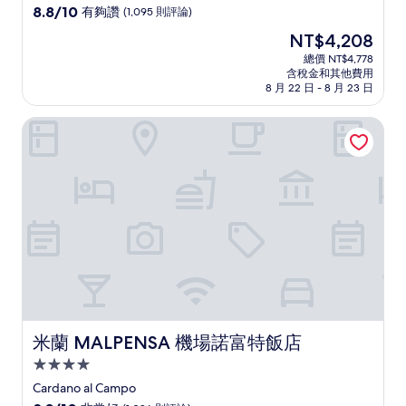
級
8.8
8.8/10
有夠讚
(1,095 則評論)
住
分，
現
NT$4,208
滿
宿
在
分
總價 NT$4,778
價
含稅金和其他費用
10
格
8 月 22 日 - 8 月 23 日
分，
為
有
NT$4,208
米蘭 MALPENSA 機場諾富特飯店
夠
讚，
(1,095
則
評
論)
米蘭 MALPENSA 機場諾富特飯店
米蘭 MALPENSA 機場諾富特飯店
4.0
星
Cardano al Campo
級