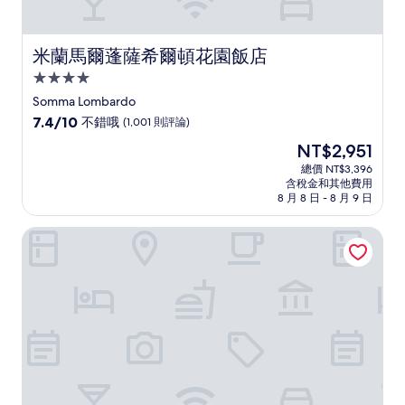
米蘭馬爾蓬薩希爾頓花園飯店
米蘭馬爾蓬薩希爾頓花園飯店
4.0
星
Somma Lombardo
級
7.4
7.4/10
不錯哦
(1,001 則評論)
住
分，
現
NT$2,951
滿
宿
在
分
總價 NT$3,396
價
含稅金和其他費用
10
格
8 月 8 日 - 8 月 9 日
分，
為
不
NT$2,951
米蘭馬爾彭薩機場快捷假日飯店 IHG 旗下飯店
錯
哦，
(1,001
則
評
論)