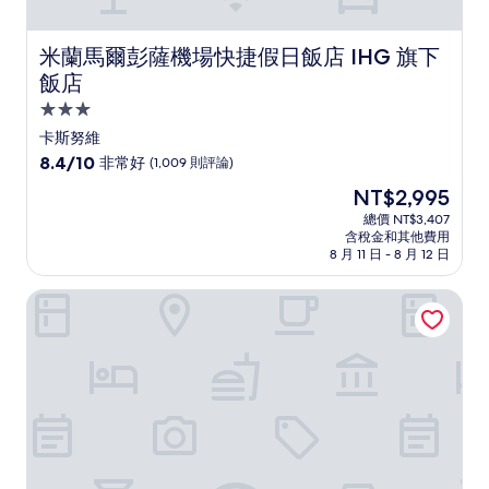
米蘭馬爾彭薩機場快捷假日飯店 IHG 旗下飯店
米蘭馬爾彭薩機場快捷假日飯店 IHG 旗下
飯店
3.0
星
卡斯努維
級
8.4
8.4/10
非常好
(1,009 則評論)
住
分，
現
NT$2,995
滿
宿
在
分
總價 NT$3,407
價
含稅金和其他費用
10
格
8 月 11 日 - 8 月 12 日
分，
為
非
NT$2,995
瑪律彭薩一世飯店
常
好，
(1,009
則
評
論)