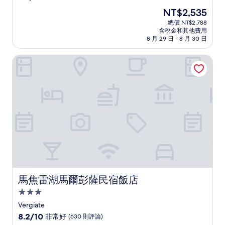
住
分，
現
NT$2,535
滿
宿
在
分
總價 NT$2,788
價
含稅金和其他費用
10
格
8 月 29 日 - 8 月 30 日
分，
為
不
NT$2,535
馬焦雷湖馬爾彭薩民宿飯店
錯
哦，
(1,004
則
評
論)
馬焦雷湖馬爾彭薩民宿飯店
馬焦雷湖馬爾彭薩民宿飯店
3.0
星
Vergiate
級
8.2
8.2/10
非常好
(630 則評論)
分，