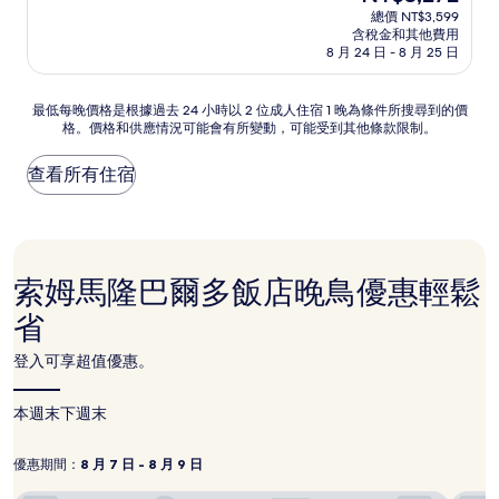
宿
在
分
總價 NT$3,599
價
含稅金和其他費用
10
格
8 月 24 日 - 8 月 25 日
分，
為
有
NT$3,272
夠
最
最低每晚價格是根據過去 24 小時以 2 位成人住宿 1 晚為條件所搜尋到的價
讚，
格。價格和供應情況可能會有所變動，可能受到其他條款限制。
低
(1,003
每
則
晚
查看所有住宿
評
價
論)
格
是
根
據
索姆馬隆巴爾多飯店晚鳥優惠輕鬆
過
去
省
24
小
登入可享超值優惠。
時
以
2
本週末
下週末
位
成
優惠期間：
8 月 7 日 - 8 月 9 日
人
優
8
住
月