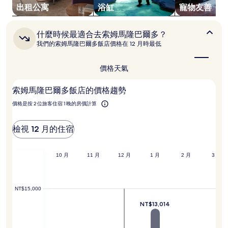
宿
出租公寓
浴缸
寵物友善
1
晚
為
什
什麼時候最適合去索姆馬隆巴爾多？
條
麼
我們的索姆馬隆巴爾多飯店價格在 12 月時最低
件
時
候
所
最
搜
價格
天氣
適
尋
合
到
索姆馬隆巴爾多飯店的價格趨勢
去
的
索
價
價格是按 2 位旅客住宿 1 晚的房價計算
姆
格。
馬
價
隆
檢視 12 月的住宿
巴
格
爾
和
多？
供
 月
9 月
10 月
11 月
12 月
1 月
2 月
3 月
應
情
況
可
NT$15,000
能
NT$13,014
會
有
所