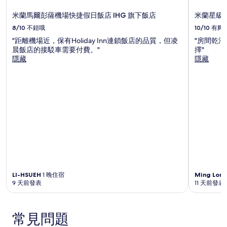
米蘭馬爾彭薩機場快捷假日飯店 IHG 旗下飯店
米蘭星級
8/10
不錯哦
10/10
有夠
"距離機場近，保有Holiday Inn連鎖飯店的品質，但凌
"房間乾
晨飯店的接駁車需要付費。"
擇"
隱藏
隱藏
LI-HSUEH
1 晚住宿
Ming Lon
9 天前發表
11 天前發表
常見問題