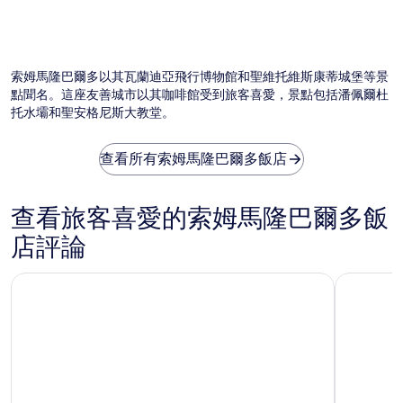
索姆馬隆巴爾多以其瓦蘭迪亞飛行博物館和聖維托維斯康蒂城堡等景
點聞名。這座友善城市以其咖啡館受到旅客喜愛，景點包括潘佩爾杜
托水壩和聖安格尼斯大教堂。
查看所有索姆馬隆巴爾多飯店
查看旅客喜愛的索姆馬隆巴爾多飯
店評論
米蘭馬爾彭薩機場快捷假日飯店 IHG 旗下飯店
米蘭星級