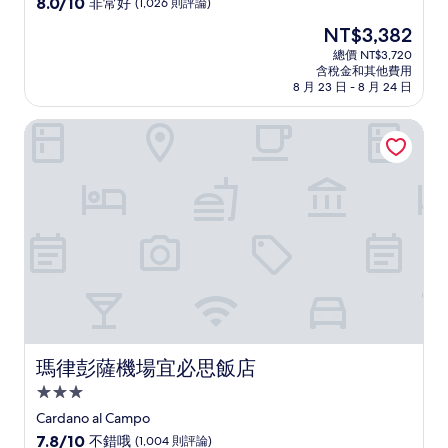
8.0
8.0/10
非常好
(1,026 則評論)
住
分，
現
NT$3,382
滿
宿
在
分
總價 NT$3,720
價
含稅金和其他費用
10
格
8 月 23 日 - 8 月 24 日
分，
為
非
NT$3,382
瑪律彭薩機場宜必思飯店
常
好，
(1,026
則
評
論)
瑪律彭薩機場宜必思飯店
瑪律彭薩機場宜必思飯店
3.0
星
Cardano al Campo
級
7.8
7.8/10
不錯哦
(1,004 則評論)