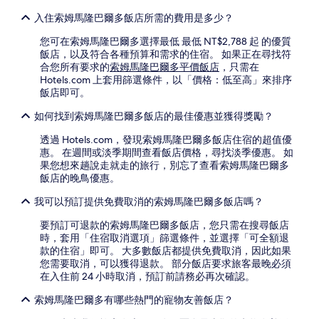
入住索姆馬隆巴爾多飯店所需的費用是多少？
您可在索姆馬隆巴爾多選擇最低 最低 NT$2,788 起 的優質
飯店，以及符合各種預算和需求的住宿。 如果正在尋找符
合您所有要求的
索姆馬隆巴爾多平價飯店
，只需在
Hotels.com 上套用篩選條件，以「價格：低至高」來排序
飯店即可。
如何找到索姆馬隆巴爾多飯店的最佳優惠並獲得獎勵？
透過 Hotels.com，發現索姆馬隆巴爾多飯店住宿的超值優
惠。 在週間或淡季期間查看飯店價格，尋找淡季優惠。 如
果您想來趟說走就走的旅行，別忘了查看索姆馬隆巴爾多
飯店的晚鳥優惠。
我可以預訂提供免費取消的索姆馬隆巴爾多飯店嗎？
要預訂可退款的索姆馬隆巴爾多飯店，您只需在搜尋飯店
時，套用「住宿取消選項」篩選條件，並選擇「可全額退
款的住宿」即可。 大多數飯店都提供免費取消，因此如果
您需要取消，可以獲得退款。 部分飯店要求旅客最晚必須
在入住前 24 小時取消，預訂前請務必再次確認。
索姆馬隆巴爾多有哪些熱門的寵物友善飯店？