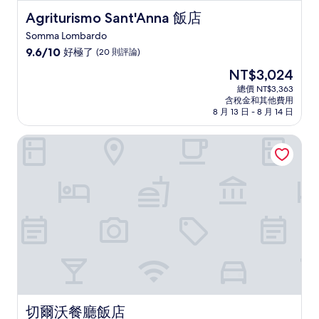
Agriturismo Sant'Anna 飯店
Agriturismo Sant'Anna 飯店
Somma Lombardo
9.6
9.6/10
好極了
(20 則評論)
分，
現
NT$3,024
滿
在
分
總價 NT$3,363
價
含稅金和其他費用
10
格
8 月 13 日 - 8 月 14 日
分，
為
好
NT$3,024
切爾沃餐廳飯店
極
了，
(20
則
評
論)
切爾沃餐廳飯店
切爾沃餐廳飯店