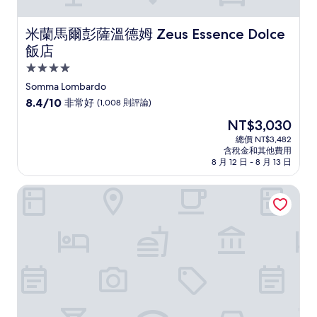
米蘭馬爾彭薩溫德姆 Zeus Essence Dolce 飯店
米蘭馬爾彭薩溫德姆 Zeus Essence Dolce
飯店
4.0
星
Somma Lombardo
級
8.4
8.4/10
非常好
(1,008 則評論)
住
分，
現
NT$3,030
滿
宿
在
分
總價 NT$3,482
價
含稅金和其他費用
10
格
8 月 12 日 - 8 月 13 日
分，
為
非
NT$3,030
米蘭馬爾蓬薩希爾頓花園飯店
常
好，
(1,008
則
評
論)