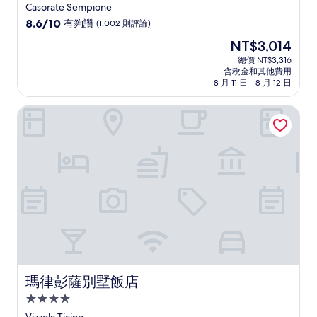
星
Casorate Sempione
級
8.6
8.6/10
有夠讚
(1,002 則評論)
住
分，
現
NT$3,014
滿
宿
在
分
總價 NT$3,316
價
含稅金和其他費用
10
格
8 月 11 日 - 8 月 12 日
分，
為
有
NT$3,014
瑪律彭薩別墅飯店
夠
讚，
(1,002
則
評
論)
瑪律彭薩別墅飯店
瑪律彭薩別墅飯店
4.0
星