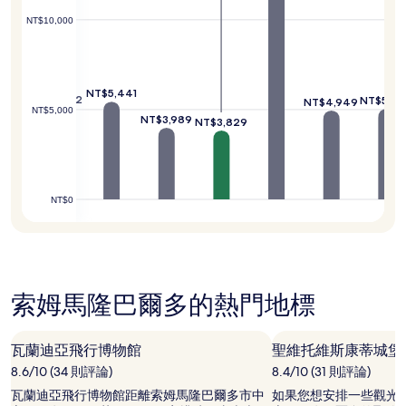
變
NT$10,000
動，
可
能
受
到
NT$5,441
NT$5,072
NT$5,04
NT$4,949
其
NT$5,000
NT$3,989
他
3,893
NT$3,829
條
款
限
制。
NT$0
索姆馬隆巴爾多的熱門地標
瓦蘭迪亞飛行博物館
聖維托維斯康蒂城堡
8.6/10 (34 則評論)
8.4/10 (31 則評論)
瓦蘭迪亞飛行博物館距離索姆馬隆巴爾多市中
如果您想安排一些觀光