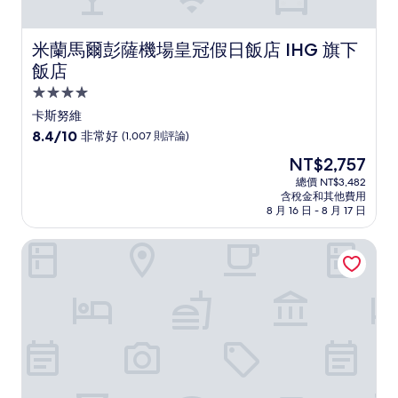
米蘭馬爾彭薩機場皇冠假日飯店 IHG 旗下飯店
米蘭馬爾彭薩機場皇冠假日飯店 IHG 旗下
飯店
4.0
星
卡斯努維
級
8.4
8.4/10
非常好
(1,007 則評論)
住
分，
現
NT$2,757
滿
宿
在
分
總價 NT$3,482
價
含稅金和其他費用
10
格
8 月 16 日 - 8 月 17 日
分，
為
非
NT$2,757
米蘭瑪律彭薩機場創意飯店
常
好，
(1,007
則
評
論)