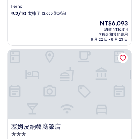
星
Ferno
級
9.2
9.2/10
太棒了
(2,635 則評論)
住
分，
現
NT$6,093
滿
宿
在
分
總價 NT$6,814
價
含稅金和其他費用
10
格
8 月 22 日 - 8 月 23 日
分，
為
太
NT$6,093
塞姆皮納餐廳飯店
棒
了，
(2,635
則
評
論)
塞姆皮納餐廳飯店
塞姆皮納餐廳飯店
3.0