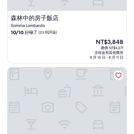
森林中的房子飯店
森林中的房子飯店
Somma Lombardo
10.0
10/10
好極了
(23 則評論)
分，
現
NT$3,848
滿
在
分
總價 NT$4,271
價
含稅金和其他費用
10
格
8 月 10 日 - 8 月 11 日
分，
為
好
NT$3,848
Agriturismo Sant'Anna 飯店
極
了，
(23
則
評
論)