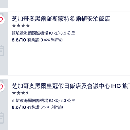
有
夠
讚，
芝加哥奧黑爾羅斯蒙特希爾頓安泊飯店
芝加哥奧黑爾羅斯蒙特希爾頓安泊飯店
(1,633
則
4.0
評
星
距離歐海爾國際機場 (ORD) 3.5 公里
論)
級
8.8
8.8/10
有夠讚
(1,620 則評論)
住
分，
滿
宿
分
10
分，
有
夠
讚，
店
芝加哥奧黑爾皇冠假日飯店及會議中心IHG 旗下飯店
芝加哥奧黑爾皇冠假日飯店及會議中心IHG 旗
(1,620
則
3.5
評
星
距離歐海爾國際機場 (ORD) 3.3 公里
論)
級
8.6
8.6/10
有夠讚
(2,970 則評論)
住
分，
滿
宿
分
10