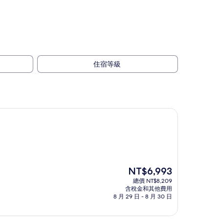
。
住宿等級
現
NT$6,993
在
總價 NT$8,209
價
含稅金和其他費用
格
8 月 29 日 - 8 月 30 日
為
NT$6,993