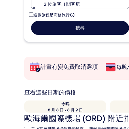
2 位旅客, 1 間客房
這趟旅程是商務旅行
搜尋
計畫有變免費取消選項
每晚
查看這些日期的價格
今晚
8 月 8 日 - 8 月 9 日
歐海爾國際機場 (ORD) 附近