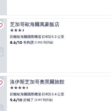
10
分，
太
棒
了，
芝加哥歐海爾萬豪飯店
芝加哥歐海爾萬豪飯店
(1,200
則
3.5
評
星
距離歐海爾國際機場 (ORD) 5.3 公里
論)
級
8.6
8.6/10
有夠讚
(1,352 則評論)
住
分，
滿
宿
分
10
分，
有
夠
讚，
洛伊斯芝加哥奧黑爾旅館
洛伊斯芝加哥奧黑爾旅館
(1,352
則
4.5
評
星
距離歐海爾國際機場 (ORD) 3.4 公里
論)
級
9.4
9.4/10
好極了
(2,157 則評論)
住
分，
滿
宿