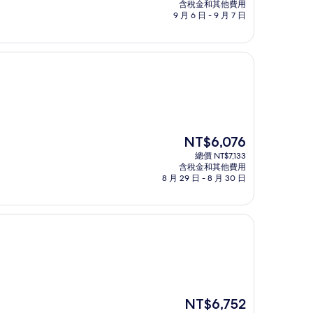
價
含稅金和其他費用
格
9 月 6 日 - 9 月 7 日
為
NT$5,782
現
NT$6,076
在
總價 NT$7,133
價
含稅金和其他費用
格
8 月 29 日 - 8 月 30 日
為
NT$6,076
現
NT$6,752