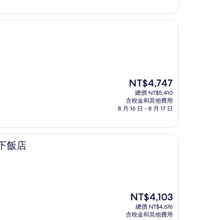
為
NT$3,979
現
NT$4,747
在
總價 NT$5,410
價
含稅金和其他費用
格
8 月 16 日 - 8 月 17 日
為
NT$4,747
下飯店
現
NT$4,103
在
總價 NT$4,676
價
含稅金和其他費用