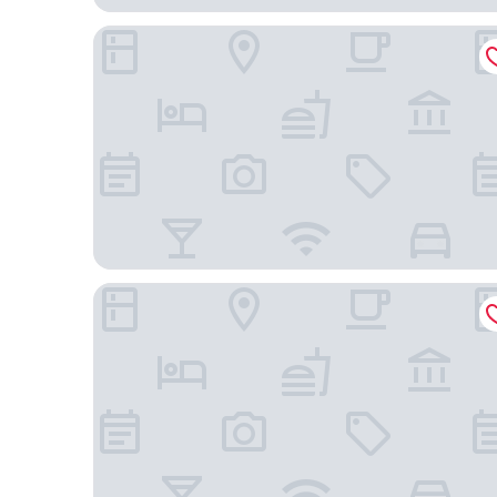
芝加哥歐海爾喜來登套房飯店
芝加哥歐海爾機場羅斯蒙特索內斯塔飯店