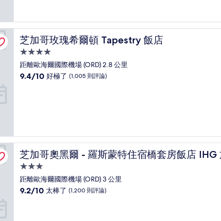
分，
有
夠
讚，
芝加哥玫瑰希爾頓 Tapestry 飯店
芝加哥玫瑰希爾頓 Tapestry 飯店
(2,970
則
4.0
評
星
距離歐海爾國際機場 (ORD) 2.8 公里
論)
級
9.4
9.4/10
好極了
(1,005 則評論)
住
分，
滿
宿
分
10
分，
好
極
了，
飯店
芝加哥奧黑爾 - 羅斯蒙特住宿橋套房飯店 IHG 旗下飯店
芝加哥奧黑爾 - 羅斯蒙特住宿橋套房飯店 IHG
(1,005
則
3.0
評
星
距離歐海爾國際機場 (ORD) 3 公里
論)
級
9.2
9.2/10
太棒了
(1,200 則評論)
住
分，
滿
宿
分