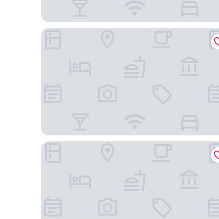
芝加哥玫瑰希爾頓 Tapestry 飯店
芝加哥奧黑爾 - 羅斯蒙特住宿橋套房飯店 IHG 旗下