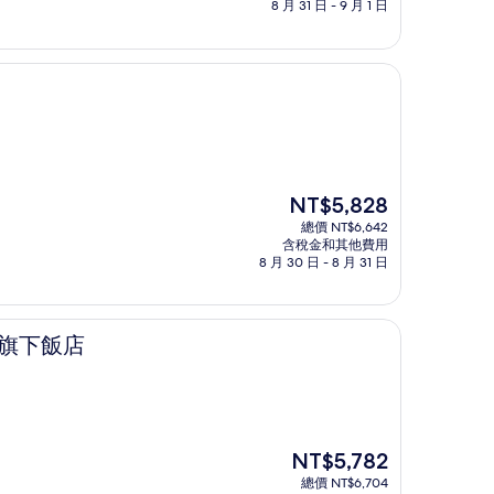
格
8 月 31 日 - 9 月 1 日
為
NT$4,103
現
NT$5,828
在
總價 NT$6,642
價
含稅金和其他費用
格
8 月 30 日 - 8 月 31 日
為
NT$5,828
 旗下飯店
現
NT$5,782
在
總價 NT$6,704