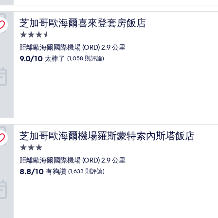
棒
了，
芝加哥歐海爾喜來登套房飯店
芝加哥歐海爾喜來登套房飯店
(3,113
則
3.5
評
星
距離歐海爾國際機場 (ORD) 2.9 公里
論)
級
9.0
9.0/10
太棒了
(1,058 則評論)
住
分，
滿
宿
分
10
分，
太
棒
了，
芝加哥歐海爾機場羅斯蒙特索內斯塔飯店
芝加哥歐海爾機場羅斯蒙特索內斯塔飯店
(1,058
則
3.0
評
星
距離歐海爾國際機場 (ORD) 2.9 公里
論)
級
8.8
8.8/10
有夠讚
(1,633 則評論)
住
分，
滿
宿
分
10
分，