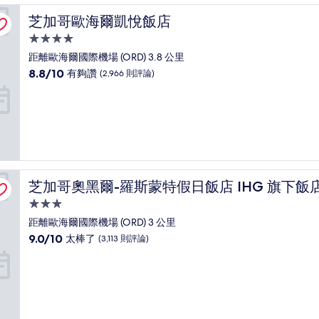
好，
芝加哥歐海爾凱悅飯店
芝加哥歐海爾凱悅飯店
(2,378
則
4.0
評
星
距離歐海爾國際機場 (ORD) 3.8 公里
論)
級
8.8
8.8/10
有夠讚
(2,966 則評論)
住
分，
滿
宿
分
10
分，
有
夠
讚，
芝加哥奧黑爾-羅斯蒙特假日飯店 IHG 旗下飯店
芝加哥奧黑爾-羅斯蒙特假日飯店 IHG 旗下飯
(2,966
則
3.0
評
星
距離歐海爾國際機場 (ORD) 3 公里
論)
級
9.0
9.0/10
太棒了
(3,113 則評論)
住
分，
滿
宿
分
10
分，
太