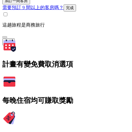
加訂一間客房
需要預訂 9 間以上的客房嗎？
完成
這趟旅程是商務旅行
搜尋
計畫有變免費取消選項
每晚住宿均可賺取獎勵