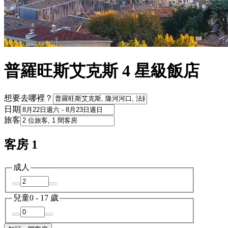
普羅旺斯艾克斯 4 星級飯店
想要去哪裡？
日期
旅客
客房 1
成人
兒童
0 - 17 歲