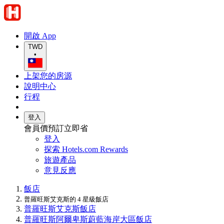
開啟 App
TWD
•
上架您的房源
說明中心
行程
登入
會員價預訂立即省
登入
探索 Hotels.com Rewards
旅遊產品
意見反應
飯店
普羅旺斯艾克斯的 4 星級飯店
普羅旺斯艾克斯飯店
普羅旺斯阿爾卑斯蔚藍海岸大區飯店