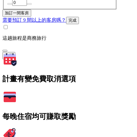
加訂一間客房
需要預訂 9 間以上的客房嗎？
完成
這趟旅程是商務旅行
搜尋
計畫有變免費取消選項
每晚住宿均可賺取獎勵