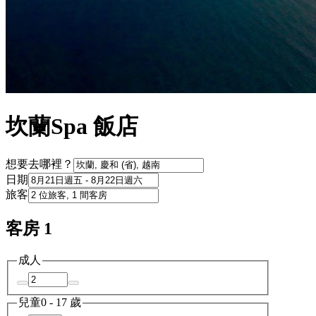
坎蘭Spa 飯店
想要去哪裡？
日期
旅客
客房 1
成人
兒童
0 - 17 歲