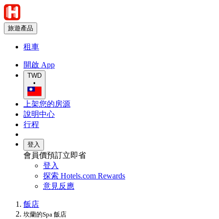
旅遊產品
租車
開啟 App
TWD
•
上架您的房源
說明中心
行程
登入
會員價預訂立即省
登入
探索 Hotels.com Rewards
意見反應
飯店
坎蘭的Spa 飯店