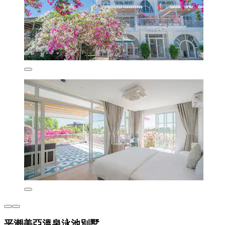
平潮美亞溫泉泳池別墅