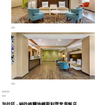
加拉廷 - 納許維爾地鐵斯利普套房飯店