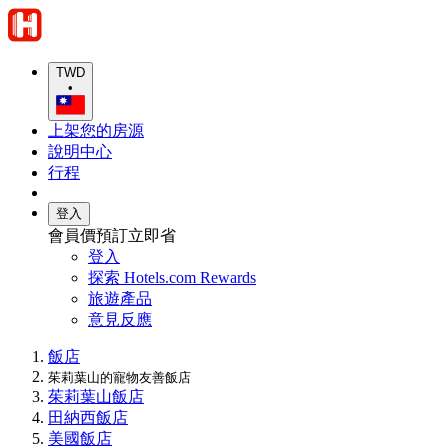
TWD
•
上架您的房源
說明中心
行程
登入
會員價預訂立即省
登入
探索 Hotels.com Rewards
旅遊產品
意見反應
飯店
茱莉葉山的寵物友善飯店
茱莉葉山飯店
田納西飯店
美國飯店