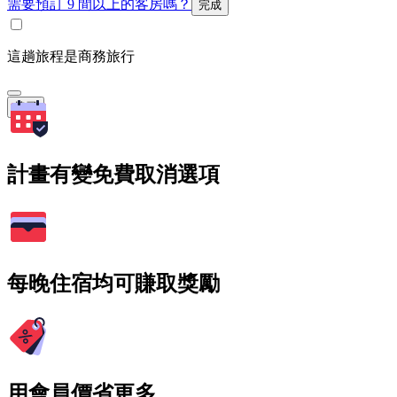
需要預訂 9 間以上的客房嗎？
完成
這趟旅程是商務旅行
搜尋
計畫有變免費取消選項
每晚住宿均可賺取獎勵
用會員價省更多