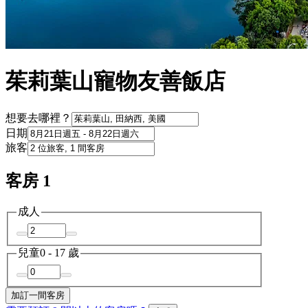
茱莉葉山寵物友善飯店
想要去哪裡？
日期
旅客
客房 1
成人
兒童
0 - 17 歲
加訂一間客房